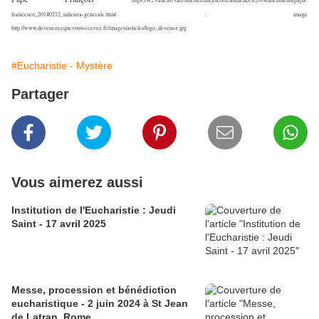
https://w2.vatican.va/content/francesco/fr/audiences/2014/documents/papa-
francesco_20140212_udienza-generale.html ; image
http://www.devenezcequevousrecevez.fr/images/articles/logo_devenez.jpg
#Eucharistie - Mystère
Partager
Vous aimerez aussi
Institution de l'Eucharistie : Jeudi
Saint - 17 avril 2025
Messe, procession et bénédiction
eucharistique - 2 juin 2024 à St Jean
de Latran, Rome.