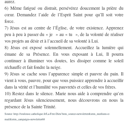
aurez.
6) Même fatigué ou distrait, persévérez doucement la prière du
cœur. Demandez l’aide de l’Esprit Saint pour qu’Il soit votre
force.
7) Jésus est au centre de l’Église, de votre existence. Apprenez
peu à peu à passer du « je » au « tu », de la volonté de réaliser
vos projets au désir et à l’accueil de sa volonté à Lui.
8) Jésus est exposé solennellement. Accueillez la lumière qui
émane de sa Présence. En vous exposant à Lui, Il pourra
continuer à illuminer vos doutes, les dissiper comme le soleil
réchauffe et fait fondre la neige.
9) Jésus se cache sous l’apparence simple et pauvre du pain. Il
vient à vous, pauvre, pour que vous puissiez apprendre à accueillir
dans la vérité et l’humilité vos pauvretés et celles de vos frères.
10) Restez dans le silence. Marie nous aide à comprendre qu’en
regardant Jésus silencieusement, nous découvrons en nous la
présence de la Sainte Trinité.
Source
http://toulouse.catholique.fr/La-Fete-Dieu?utm_source=newsletter&utm_medium=e-
mail&utm_campaign=newsletter68