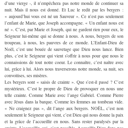
d’une vierge -, il n’empêchera pas notre monde de continuer sa
nuit. Mais il nous est donné. Et Luc le redit par les bergers :
« aujourd’hui vous est né un Sauveur ». Ce n’est pas seulement
l’enfant de Marie, que Joseph accompagne. « Un enfant nous est
né ». C’est, par Marie et Joseph, qui ne gardent rien pour eux, le
Seigneur lui-même qui se donne à nous. A nous, bergers de son
troupeau, à nous, les pauvres de ce monde. L’Enfant-Dieu de
Noël, c’est une bouée de sauvetage que Dieu nous lance. Bien
plus, c’est le Seigneur qui vient s’offrir à nous pour que nous le
connaissions de tout notre coeur. Le connaître, c’est naître avec
lui, grâce à lui. Alors nous traverserons notre monde, sa nuit, ses
convoitises, ses misères.
Les bergers sont « saisis de crainte ». Que s’est-il passé ? C’est
mystérieux. C’est le propre de Dieu de provoquer en nous une
telle crainte. Comme Marie avec l’ange Gabriel. Comme Pierre
avec Jésus dans la barque. Comme les femmes au tombeau vide.
« Ne craignez pas », dit l’ange aux bergers. NOËL, c’est non
seulement le Seigneur qui vient, c’est Dieu qui nous donne la paix
et la grâce de l’accueillir en nous. Sans rester paralysés par la
crainte. L’accueillir, oui, c’est possible. Accueillir Dieu dans nos