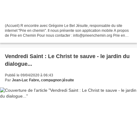
(Accueil) R encontre avec Grégoire Le Bel Jésuite, responsable du site
internet "Prie en chemin". Il nous présente son application mobile A propos
de Prie en Chemin Pour nous contacter : info@prieenchemin.org Prie en
Chemin est une proposition des jésuites...
Vendredi Saint : Le Christ te sauve - le jardin du
dialogue...
Publié le 09/04/2020 à 06:43
Par
Jean-Luc Fabre, compagnon jésuite