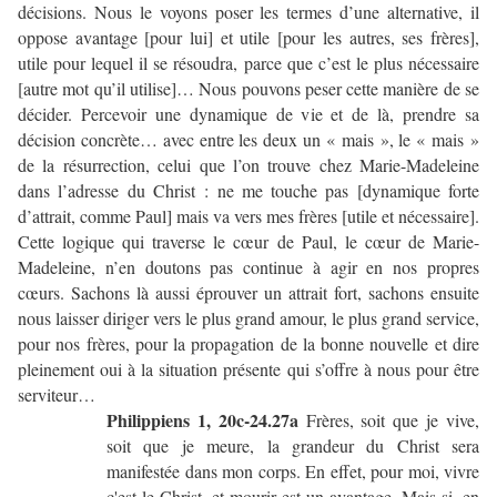
décisions. Nous le voyons poser les termes d’une alternative, il
oppose avantage [pour lui] et utile [pour les autres, ses frères],
utile pour lequel il se résoudra, parce que c’est le plus nécessaire
[autre mot qu’il utilise]… Nous pouvons peser cette manière de se
décider. Percevoir une dynamique de vie et de là, prendre sa
décision concrète… avec entre les deux un « mais », le « mais »
de la résurrection, celui que l’on trouve chez Marie-Madeleine
dans l’adresse du Christ : ne me touche pas [dynamique forte
d’attrait, comme Paul] mais va vers mes frères [utile et nécessaire].
Cette logique qui traverse le cœur de Paul, le cœur de Marie-
Madeleine, n’en doutons pas continue à agir en nos propres
cœurs. Sachons là aussi éprouver un attrait fort, sachons ensuite
nous laisser diriger vers le plus grand amour, le plus grand service,
pour nos frères, pour la propagation de la bonne nouvelle et dire
pleinement oui à la situation présente qui s’offre à nous pour être
serviteur…
Philippiens 1, 20c-24.27a
Frères, soit que je vive,
soit que je meure, la grandeur du Christ sera
manifestée dans mon corps. En effet, pour moi, vivre
c'est le Christ, et mourir est un avantage. Mais si, en