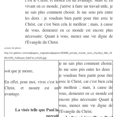
vivant en ce monde, j'arrive à faire un travail utile, je
ne sais plus comment choisir. Je me sens pris entre
les deux : je voudrais bien partir pour être avec le
Christ, car c'est bien cela le meilleur ; mais, à cause
de vous, demeurer en ce monde est encore plus
nécessaire. Quant à vous, menez une vie digne de
l'Évangile du Christ.
(source de photo :
http://st.gdefon.com/wallpapers_original/wallpapers/383986_priroda_mostik_osen_zhyoltye_bliki_16
80x1050_%28www.GdeFon.ru%29.jpg)
j
e ne sais plus comment choisir.
Je me sens pris entre les deux :
soit que je meure,
je voudrais bien partir pour être
avec le Christ, car c'est bien cela
En effet, pour moi, vivre c'est le
le meilleur ; mais, à cause de
Christ, et mourir est un
vous, demeurer en ce monde est
avantage.
encore plus nécessaire Quant à
vous, menez une vie digne de
La visée telle que Paul la
l'Évangile du Christ.
perçoit