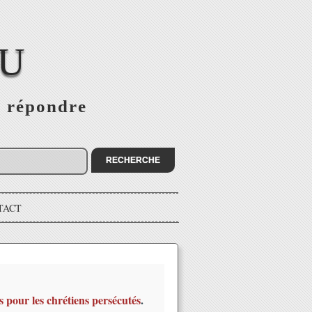
EU
s répondre
TACT
s pour les chrétiens persécutés
.