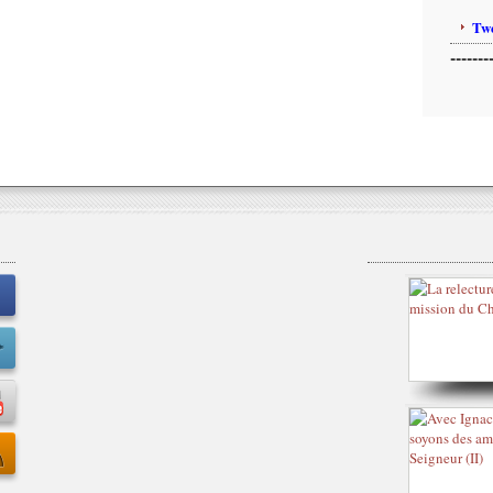
Twe
-------