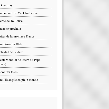
ck to pray
munauté de Vie Chrétienne
cèse de Toulouse
anche prochain
uites de la province France
tre Dame du Web
ole de Dieu - Aelf
eau Mondial de Prière du Pape
ance)
contrer Jésus
re l'Evangile en plein monde