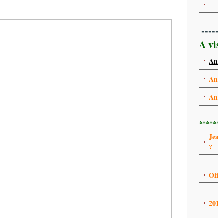
----
A vi
An
An
An
*****
Je
?
Ol
20