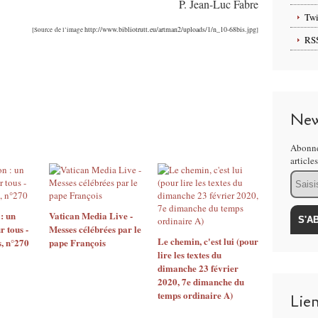
P. Jean-Luc Fabre
Twi
http://www.bibliotrutt.eu/artman2/uploads/1/n_10-68bis.jpg
[Source de l’image
]
RS
New
Abonne
article
Email
: un
Vatican Media Live -
 tous -
Messes célébrées par le
Le chemin, c'est lui (pour
, n°270
pape François
lire les textes du
dimanche 23 février
2020, 7e dimanche du
temps ordinaire A)
Lie