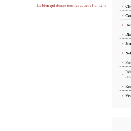
Le bien qui donne tous les autres : l’unité
Cli
Com
Dio
Dim
Jés
No
Par
Rés
(Fr
Ren
Viv