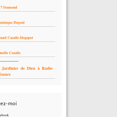
17 framond
minique Degoul
land Cazalis blogspot
mélie Cazalis
---------------
 Jardinier de Dieu à Radio
ésence
vez-moi
cebook