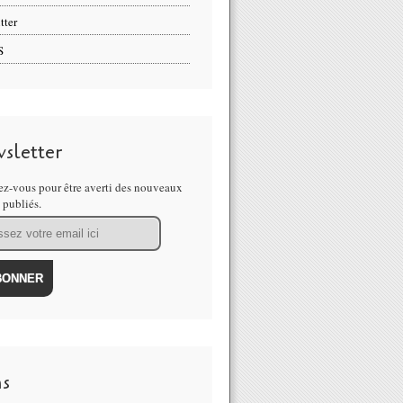
tter
S
sletter
z-vous pour être averti des nouveaux
s publiés.
ns