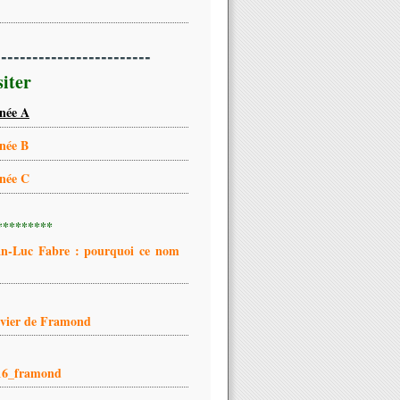
-------------------------
siter
née A
née B
née C
*********
an-Luc Fabre : pourquoi ce nom
ivier de Framond
16_framond