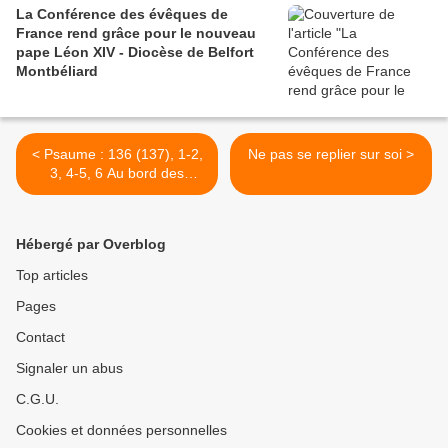
La Conférence des évêques de
France rend grâce pour le nouveau
pape Léon XIV - Diocèse de Belfort
Montbéliard
< Psaume : 136 (137), 1-2,
Ne pas se replier sur soi >
3, 4-5, 6 Au bord des
fleuves de Babylone Nous
étions assis et nous
pleurions...
Hébergé par Overblog
Top articles
Pages
Contact
Signaler un abus
C.G.U.
Cookies et données personnelles