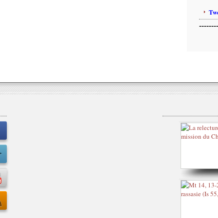
Twe
-------