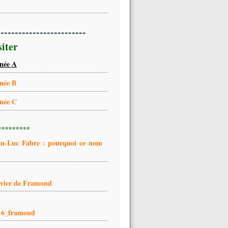
-------------------------
siter
née A
née B
née C
*********
an-Luc Fabre : pourquoi ce nom
ivier de Framond
16_framond