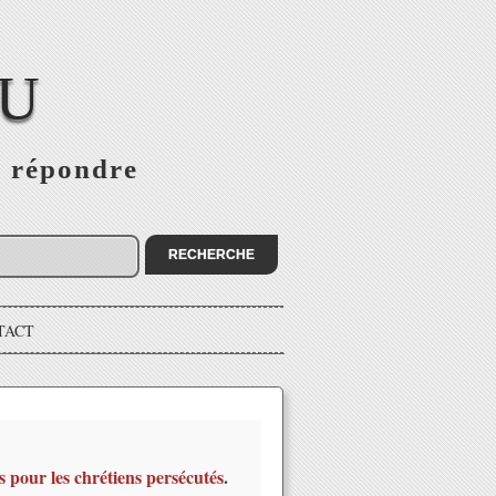
EU
s répondre
TACT
s pour les chrétiens persécutés
.