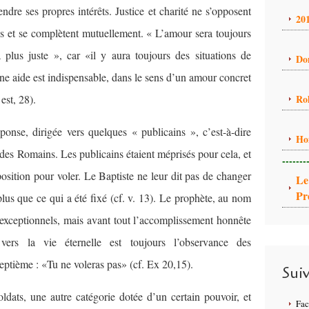
endre ses propres intérêts. Justice et charité ne s’opposent
20
es et se complètent mutuellement. « L’amour sera toujours
 plus juste », car «il y aura toujours des situations de
Do
une aide est indispensable, dans le sens d’un amour concret
est, 28).
Ro
onse, dirigée vers quelques « publicains », c’est-à-dire
Ho
des Romains. Les publicains étaient méprisés pour cela, et
-------
r position pour voler. Le Baptiste ne leur dit pas de changer
Le
Pr
plus que ce qui a été fixé (cf. v. 13). Le prophète, au nom
exceptionnels, mais avant tout l’accomplissement honnête
ers la vie éternelle est toujours l’observance des
ptième : «Tu ne voleras pas» (cf. Ex 20,15).
Sui
ldats, une autre catégorie dotée d’un certain pouvoir, et
Fa