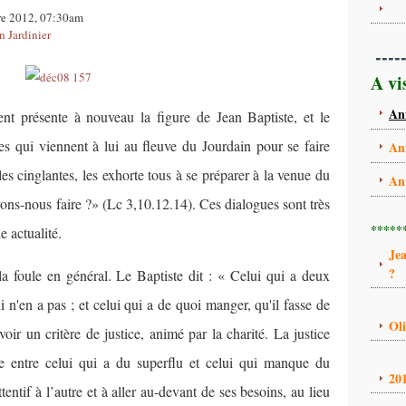
bre 2012, 07:30am
n Jardinier
----
A vi
An
t présente à nouveau la figure de Jean Baptiste, et le
es qui viennent à lui au fleuve du Jourdain pour se faire
An
es cinglantes, les exhorte tous à se préparer à la venue du
An
ons-nous faire ?» (Lc 3,10.12.14). Ces dialogues sont très
*****
e actualité.
Je
?
a foule en général. Le Baptiste dit : « Celui qui a deux
i n'en a pas ; et celui qui a de quoi manger, qu'il fasse de
Ol
ir un critère de justice, animé par la charité. La justice
e entre celui qui a du superflu et celui qui manque du
20
ttentif à l’autre et à aller au-devant de ses besoins, au lieu