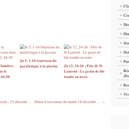
Cli
Com
Dio
Dim
Jés
No
Jn 5, 1-16 Guérison du
Par
 lumière,
Jn 12, 24-26 ; Fête de St
paralytique à la piscine
Rés
ns le
Laurent - Le grain de blé
(Fr
 44-50
tombé en terre
Ren
Viv
Prière universelle du 4ème semaine de l'Avent - 23 décembre 2012
Prière d’ouverture du mardi 18 décembre 2012