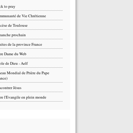
ck to pray
munauté de Vie Chrétienne
cèse de Toulouse
anche prochain
uites de la province France
tre Dame du Web
ole de Dieu - Aelf
eau Mondial de Prière du Pape
ance)
contrer Jésus
re l'Evangile en plein monde