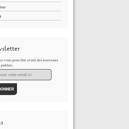
tter
S
sletter
z-vous pour être averti des nouveaux
s publiés.
ns