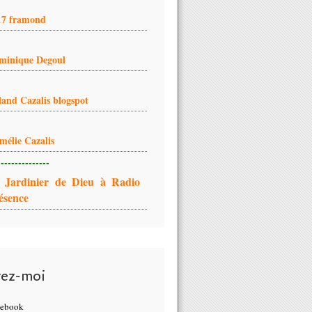
17 framond
minique Degoul
land Cazalis blogspot
mélie Cazalis
---------------
 Jardinier de Dieu à Radio
ésence
vez-moi
cebook