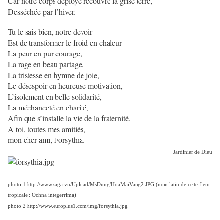
Car notre corps déployé recouvre la grise terre,
Desséchée par l’hiver.
Tu le sais bien, notre devoir
Est de transformer le froid en chaleur
La peur en pur courage,
La rage en beau partage,
La tristesse en hymne de joie,
Le désespoir en heureuse motivation,
L’isolement en belle solidarité,
La méchanceté en charité,
Afin que s’installe la vie de la fraternité.
A toi, toutes mes amitiés,
mon cher ami, Forsythia.
Jardinier de Dieu
photo 1 http://www.saga.vn/Upload/MsDung/HoaMaiVang2.JPG (nom latin de cette fleur
tropicale : Ochna integerrima)
photo 2 http://www.europlus1.com/img/forsythia.jpg