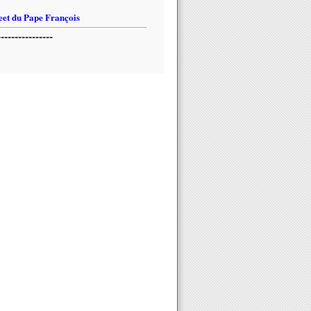
et du Pape François
----------------