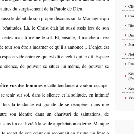
Cli
 autres du surgissement de la Parole de Dieu.
Com
e aussi le début de son propre discours sur la Montagne qui
Dio
éatitudes. Là, le Christ était lui aussi assis lors de son
Dim
certes mais à même le sol. Et, ensuite, il marchera avec
Jés
 tout son être à incarner ce qu’il a annoncé... L’enjeu est
No
espace vide entre ce qui est dit et celui qui le dit. Espace
Par
 silence, de pouvoir se situer lui-même, de pouvoir se
Rés
(Fr
r être vus des hommes »
cette tendance à vouloir occuper
Ren
se tenir sur soi, dans le silence et la solitude, en intimité
Viv
s lors la tendance est grande de se récupérer dans une
utre son identité dans un charivari de salutations, de
st sans fin car livré à la seule appréciation externe. Manque
 le secret de son cœur qui reconnaît en l’autre un frère à