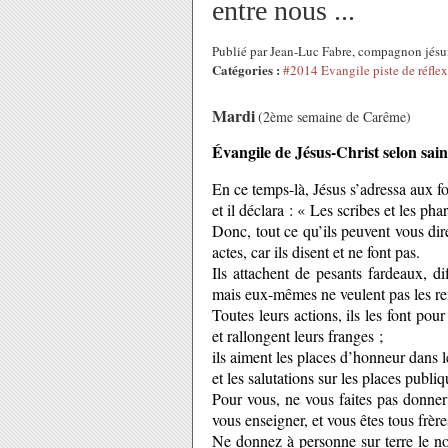
entre nous ...
Publié par Jean-Luc Fabre, compagnon jésu
Catégories :
#2014 Evangile piste de réfle
Mardi
(2ème semaine de Carême)
Évangile de Jésus-Christ selon sain
En ce temps-là, Jésus s’adressa aux fou
et il déclara : « Les scribes et les ph
Donc, tout ce qu’ils peuvent vous dire
actes, car ils disent et ne font pas.
Ils attachent de pesants fardeaux, dif
mais eux-mêmes ne veulent pas les re
Toutes leurs actions, ils les font pou
et rallongent leurs franges ;
ils aiment les places d’honneur dans 
et les salutations sur les places publiq
Pour vous, ne vous faites pas donner
vous enseigner, et vous êtes tous frère
Ne donnez à personne sur terre le no