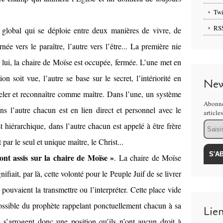
Twi
RS
 global qui se déploie entre deux manières de vivre, de
rnée vers le paraître, l’autre vers l’être... La première nie
t à lui, la chaire de Moïse est occupée, fermée. L’une met en
ion soit vue, l’autre se base sur le secret, l’intériorité en
New
peler et reconnaître comme maître. Dans l’une, un système
Abonne
ns l’autre chacun est en lien direct et personnel avec le
article
Email
 hiérarchique, dans l’autre chacun est appelé à être frère
ar le seul et unique maître, le Christ...
sont assis sur la chaire de Moïse »
. La chaire de Moïse
ifiait, par là, cette volonté pour le Peuple Juif de se livrer
pouvaient la transmettre ou l’interpréter. Cette place vide
ossible du prophète rappelant ponctuellement chacun à sa
Lie
ns s’arrogent donc une position qu’ils n’ont aucun droit à