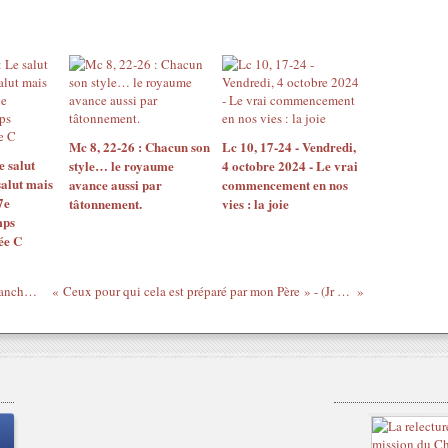
Mc 8, 22-26 : Chacun son
Lc 10, 17-24 - Vendredi,
e salut
style… le royaume
4 octobre 2024 - Le vrai
salut mais
avance aussi par
commencement en nos
7e
tâtonnement.
vies : la joie
mps
ée C
Prière universelle - 12 mars 2023, 3e dimanche de carême, année A.
« Ceux pour qui cela est préparé par mon Père » - (Jr 18,18-20, Mt 20,17-28)