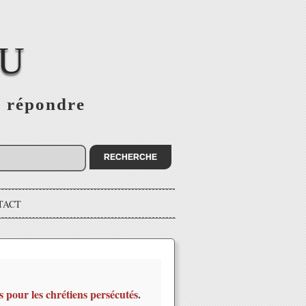
EU
s répondre
TACT
s pour les chrétiens persécutés
.