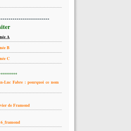
-------------------------
siter
née A
née B
née C
*********
an-Luc Fabre : pourquoi ce nom
ivier de Framond
16_framond