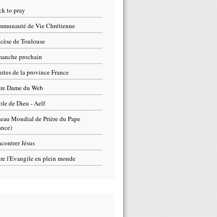
ck to pray
munauté de Vie Chrétienne
cèse de Toulouse
anche prochain
uites de la province France
tre Dame du Web
ole de Dieu - Aelf
eau Mondial de Prière du Pape
ance)
contrer Jésus
re l'Evangile en plein monde