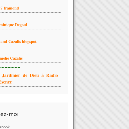
17 framond
minique Degoul
land Cazalis blogspot
mélie Cazalis
---------------
 Jardinier de Dieu à Radio
ésence
vez-moi
cebook