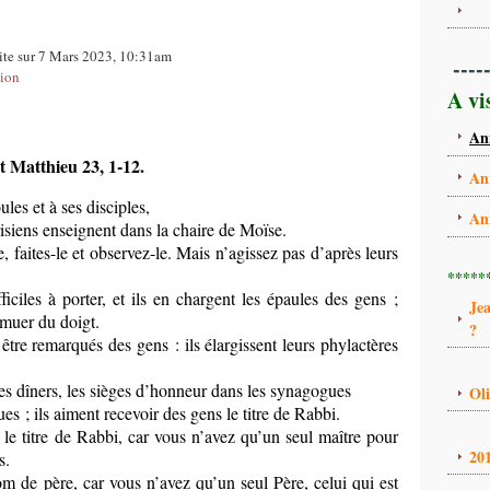
ite sur 7 Mars 2023, 10:31am
----
xion
A vi
An
t Matthieu 23, 1-12.
An
les et à ses disciples,
An
arisiens enseignent dans la chaire de Moïse.
, faites-le et observez-le. Mais n’agissez pas d’après leurs
*****
ficiles à porter, et ils en chargent les épaules des gens ;
Je
muer du doigt.
?
r être remarqués des gens : ils élargissent leurs phylactères
les dîners, les sièges d’honneur dans les synagogues
Ol
ues ; ils aiment recevoir des gens le titre de Rabbi.
 le titre de Rabbi, car vous n’avez qu’un seul maître pour
20
s.
m de père, car vous n’avez qu’un seul Père, celui qui est