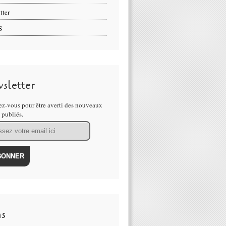
tter
S
sletter
z-vous pour être averti des nouveaux
s publiés.
ns