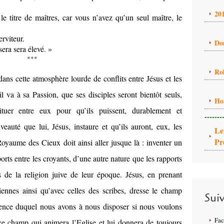
20
e titre de maîtres, car vous n’avez qu’un seul maître, le
rviteur.
Do
sera sera élevé. »
***
Ro
ns cette atmosphère lourde de conflits entre Jésus et les
’il va à sa Passion, que ses disciples seront bientôt seuls,
Ho
tuer entre eux pour qu’ils puissent, durablement et
-------
veauté que lui, Jésus, instaure et qu’ils auront, eux, les
Le
Pr
 Royaume des Cieux doit ainsi aller jusque là : inventer un
rts entre les croyants, d’une autre nature que les rapports
s de la religion juive de leur époque. Jésus, en prenant
iennes ainsi qu’avec celles des scribes, dresse le champ
Sui
uence duquel nous avons à nous disposer si nous voulons
Fa
ce champ qui animera l’Eglise et lui donnera de toujours