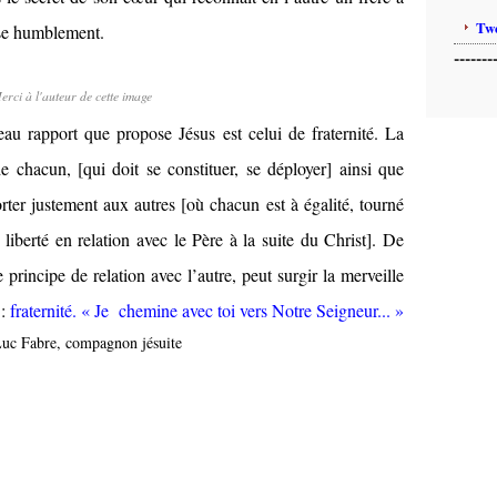
Twe
sse humblement.
-------
erci à l'auteur de cette image
u rapport que propose Jésus est celui de fraternité. La
 de chacun, [qui doit se constituer, se déployer] ainsi que
er justement aux autres [où chacun est à égalité, tourné
 liberté en relation avec le Père à la suite du Christ]. De
e principe de relation avec l’autre, peut surgir la merveille
 :
fraternité. « Je chemine avec toi vers Notre Seigneur... »
Luc Fabre, compagnon jésuite