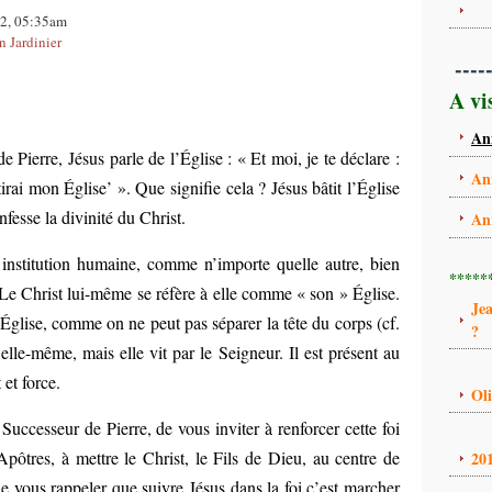
012, 05:35am
n Jardinier
----
A vi
An
e Pierre, Jésus parle de l’Église : « Et moi, je te déclare :
An
âtirai mon Église’ ». Que signifie cela ? Jésus bâtit l’Église
nfesse la divinité du Christ.
An
 institution humaine, comme n’importe quelle autre, bien
*****
. Le Christ lui-même se réfère à elle comme « son » Église.
Je
’Église, comme on ne peut pas séparer la tête du corps (cf.
?
elle-même, mais elle vit par le Seigneur. Il est présent au
 et force.
Ol
Successeur de Pierre, de vous inviter à renforcer cette foi
Apôtres, à mettre le Christ, le Fils de Dieu, au centre de
20
e vous rappeler que suivre Jésus dans la foi c’est marcher