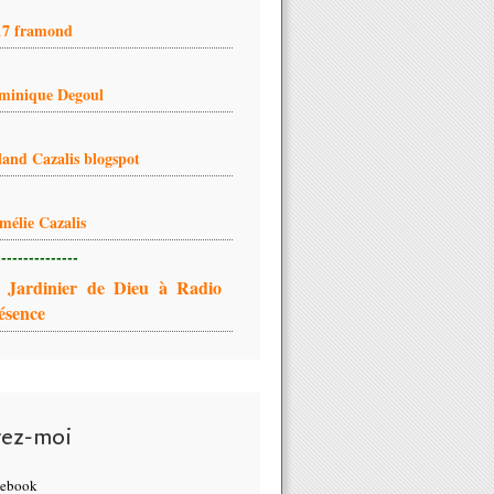
17 framond
minique Degoul
land Cazalis blogspot
mélie Cazalis
---------------
 Jardinier de Dieu à Radio
ésence
vez-moi
cebook