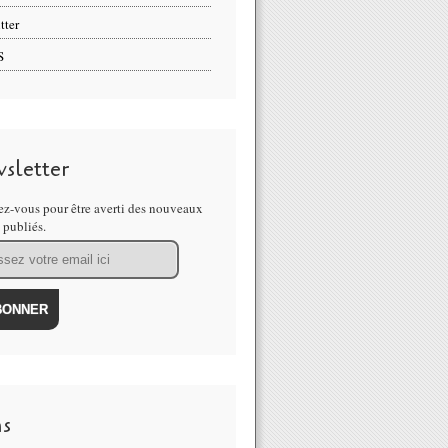
tter
S
sletter
z-vous pour être averti des nouveaux
s publiés.
ns