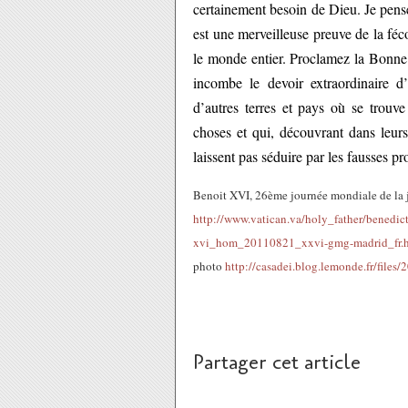
certainement besoin de Dieu. Je pense
est une merveilleuse preuve de la fé
le monde entier. Proclamez la Bonne 
incombe le devoir extraordinaire d’
d’autres terres et pays où se trouv
choses et qui, découvrant dans leurs
laissent pas séduire par les fausses pr
Benoit XVI, 26ème journée mondiale de la 
http://www.vatican.va/holy_father/benedi
xvi_hom_20110821_xxvi-gmg-madrid_fr.
photo
http://casadei.blog.lemonde.fr/file
Partager cet article