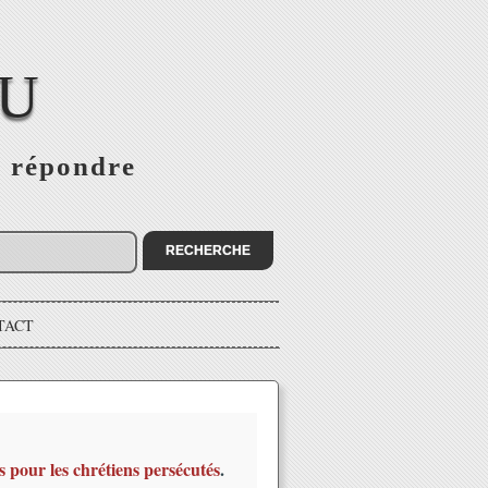
EU
s répondre
TACT
s pour les chrétiens persécutés
.