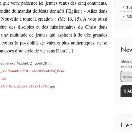
 que votre présence ici, jeunes venus des cinq continents,
Twi
condité du mandat de Jésus donné à l’Église : « Allez dans
RS
Nouvelle à toute la création » (Mc 16, 15). À vous aussi
être des disciples et des missionnaires du Christ dans
e une multitude de jeunes qui aspirent à de très grandes
 cœurs la possibilité de valeurs plus authentiques, ne se
New
omesses d’un style de vie sans Dieu.[...]
Abonne
jeunesse à Madrid, 21 août 2011
article
ct_xvi/homilies/2011/documents/hf_ben-
Email
html
s/2007/10/tarchich8.1192718567.jpg
Lie