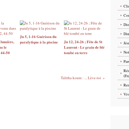
Cli
Com
Dio
Dim
Jn 5, 1-16 Guérison du
 lumière,
Jn 12, 24-26 ; Fête de St
paralytique à la piscine
Jés
ns le
Laurent - Le grain de blé
No
 44-50
tombé en terre
Par
Rés
(Fr
Talitha koum : ... Lève-toi
Ren
Viv