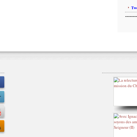
Twe
-------