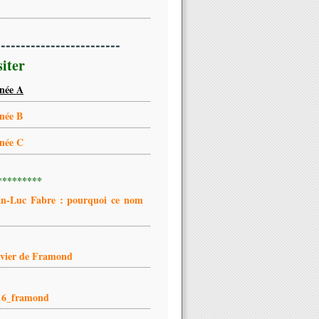
-------------------------
siter
née A
née B
née C
*********
an-Luc Fabre : pourquoi ce nom
ivier de Framond
16_framond