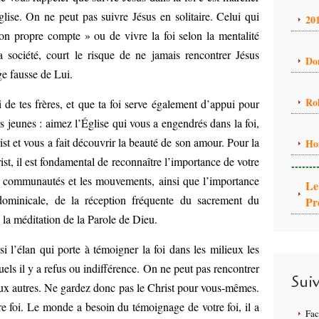
ise. On ne peut pas suivre Jésus en solitaire. Celui qui
20
on propre compte » ou de vivre la foi selon la mentalité
a société, court le risque de ne jamais rencontrer Jésus
Do
ge fausse de Lui.
Ro
oi de tes frères, et que ta foi serve également d’appui pour
rs jeunes : aimez l’Église qui vous a engendrés dans la foi,
st et vous a fait découvrir la beauté de son amour. Pour la
Ho
ist, il est fondamental de reconnaître l’importance de votre
-------
les communautés et les mouvements, ainsi que l’importance
Le
 dominicale, de la réception fréquente du sacrement du
Pr
 à la méditation de la Parole de Dieu.
si l’élan qui porte à témoigner la foi dans les milieux les
els il y a refus ou indifférence. On ne peut pas rencontrer
Sui
e aux autres. Ne gardez donc pas le Christ pour vous-mêmes.
re foi. Le monde a besoin du témoignage de votre foi, il a
Fa