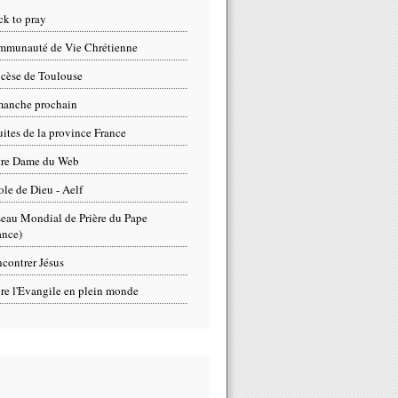
ck to pray
munauté de Vie Chrétienne
cèse de Toulouse
anche prochain
uites de la province France
tre Dame du Web
ole de Dieu - Aelf
eau Mondial de Prière du Pape
ance)
contrer Jésus
re l'Evangile en plein monde