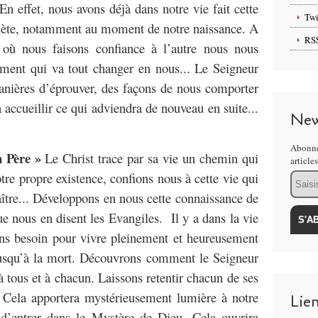
 effet, nous avons déjà dans notre vie fait cette
Twi
lète, notamment au moment de notre naissance. A
RS
où nous faisons confiance à l’autre nous nous
ement qui va tout changer en nous... Le Seigneur
anières d’éprouver, des façons de nous comporter
 accueillir ce qui adviendra de nouveau en suite...
New
Abonne
n Père »
Le Christ trace par sa vie un chemin qui
article
tre propre existence, confions nous à cette vie qui
Email
naître... Développons en nous cette connaissance de
ue nous en disent les Evangiles.
Il y a dans la vie
ons besoin pour vivre pleinement et heureusement
jusqu’à la mort. Découvrons comment le Seigneur
à tous et à chacun. Laissons retentir chacun de ses
. Cela apportera mystérieusement lumière à notre
Lie
 d’entrer dans le Mystère de Dieu. Cela ouvrira