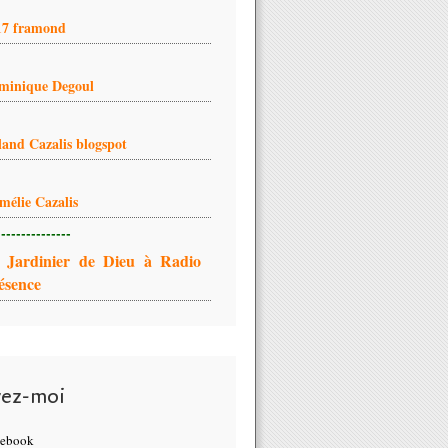
17 framond
minique Degoul
land Cazalis blogspot
mélie Cazalis
---------------
 Jardinier de Dieu à Radio
ésence
vez-moi
cebook