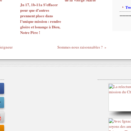
Jn 17, 1b-11a S’effacer
Twe
pour que d’autres
-------
prennent place dans
l’unique mission : rendre
gloire et louange à Dieu,
Notre Père !
Seigneur
Sommes-nous raisonnables ?