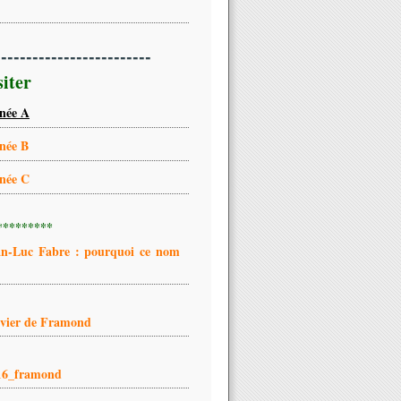
-------------------------
siter
née A
née B
née C
*********
an-Luc Fabre : pourquoi ce nom
ivier de Framond
16_framond