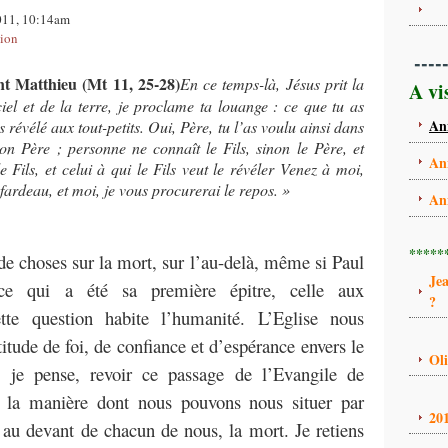
2011, 10:14am
xion
----
nt Matthieu (Mt 11, 25-28)
En ce temps-là, Jésus prit la
A vi
ciel et de la terre, je proclame ta louange : ce que tu as
An
s révélé aux tout-petits. Oui, Père, tu l’as voulu ainsi dans
on Père ; personne ne connaît le Fils, sinon le Père, et
An
 Fils, et celui à qui le Fils veut le révéler Venez à moi,
fardeau, et moi, je vous procurerai le repos. »
An
*****
de choses sur la mort, sur l’au-delà, même si Paul
Je
ce qui a été sa première épitre, celle aux
?
tte question habite l’humanité. L’Eglise nous
itude de foi, de confiance et d’espérance envers le
Ol
 je pense, revoir ce passage de l’Evangile de
la manière dont nous pouvons nous situer par
20
 au devant de chacun de nous, la mort. Je retiens