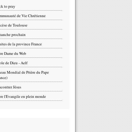
ck to pray
munauté de Vie Chrétienne
cèse de Toulouse
anche prochain
uites de la province France
tre Dame du Web
ole de Dieu - Aelf
eau Mondial de Prière du Pape
ance)
contrer Jésus
re l'Evangile en plein monde