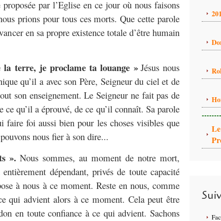
 proposée par l’Eglise en ce jour où nous faisons
20
nous prions pour tous ces morts. Que cette parole
vancer en sa propre existence totale d’être humain
Do
e la terre, je proclame ta louange »
Jésus nous
Ro
unique qu’il a avec son Père, Seigneur du ciel et de
d tout son enseignement. Le Seigneur ne fait pas de
Ho
de ce qu’il a éprouvé, de ce qu’il connaît. Sa parole
-------
i faire foi aussi bien pour les choses visibles que
Le
pouvons nous fier à son dire...
Pr
ts ».
Nous sommes, au moment de notre mort,
t entièrement dépendant, privés de toute capacité
impose à nous à ce moment. Reste en nous, comme
Sui
r ce qui advient alors à ce moment. Cela peut être
don en toute confiance à ce qui advient. Sachons
Fa