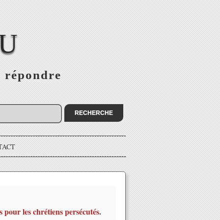
EU
s répondre
TACT
s pour les chrétiens persécutés
.