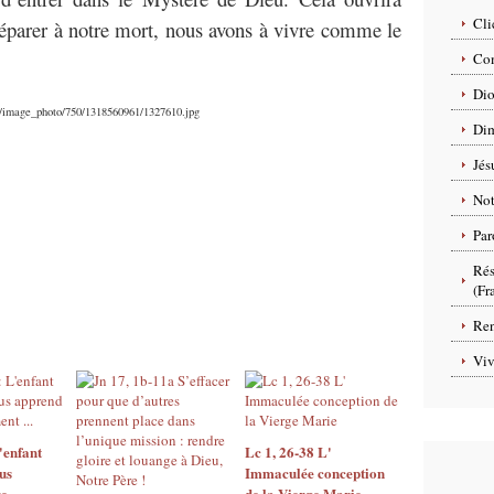
Cli
éparer à notre mort, nous avons à vivre comme le
Com
Dio
om/image_photo/750/1318560961/1327610.jpg
Dim
Jés
No
Par
Rés
(Fr
Ren
Viv
'enfant
Lc 1, 26-38 L'
us
Immaculée conception
re
de la Vierge Marie