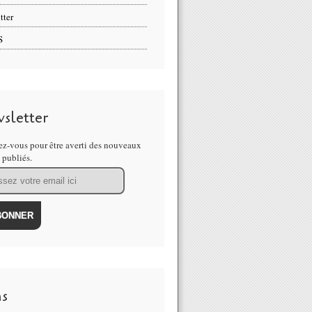
tter
S
sletter
z-vous pour être averti des nouveaux
s publiés.
ns