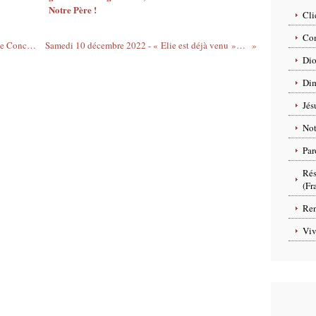
Notre Père !
Cli
Com
Prière d'ouverture du jour de L' Immaculée Conception - 8 décembre
Samedi 10 décembre 2022 - « Elie est déjà venu » (Ben Sira 48, Mt 17)
Dio
Dim
Jés
No
Par
Rés
(Fr
Ren
Viv