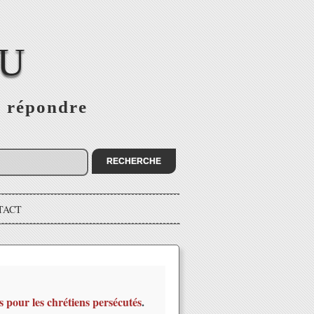
EU
s répondre
TACT
s pour les chrétiens persécutés
.