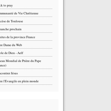
ck to pray
munauté de Vie Chrétienne
cèse de Toulouse
anche prochain
uites de la province France
tre Dame du Web
ole de Dieu - Aelf
eau Mondial de Prière du Pape
ance)
contrer Jésus
re l'Evangile en plein monde