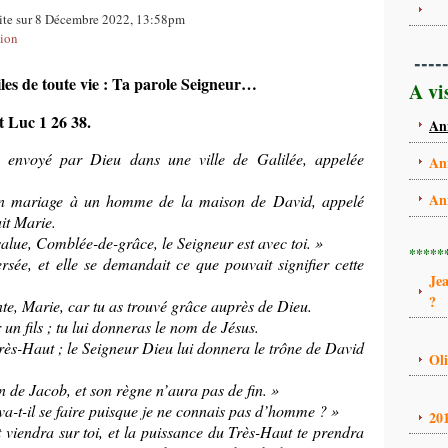
uite sur 8 Décembre 2022, 13:58pm
xion
----
ailes de toute vie : Ta parole Seigneur…
A vi
t Luc 1 26 38.
An
t envoyé par Dieu dans une ville de Galilée, appelée
An
An
e en mariage à un homme de la maison de David, appelé
ait Marie.
e salue, Comblée-de-grâce, le Seigneur est avec toi. »
*****
ersée, et elle se demandait ce que pouvait signifier cette
Je
?
inte, Marie, car tu as trouvé grâce auprès de Dieu.
 un fils ; tu lui donneras le nom de Jésus.
 Très-Haut ; le Seigneur Dieu lui donnera le trône de David
Ol
n de Jacob, et son règne n’aura pas de fin. »
va-t-il se faire puisque je ne connais pas d’homme ? »
20
t viendra sur toi, et la puissance du Très-Haut te prendra