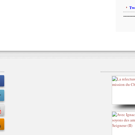
Twe
-------