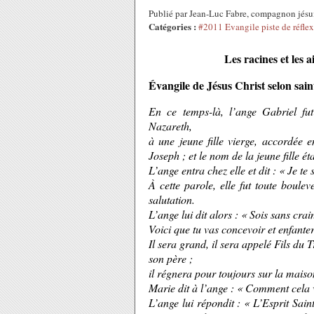
Publié par Jean-Luc Fabre, compagnon jés
Catégories :
#2011 Evangile piste de réfle
Les racines et les 
Évangile de Jésus Christ selon sain
En ce temps-là, l’ange Gabriel fu
Nazareth,
à une jeune fille vierge, accordé
Joseph ; et le nom de la jeune fille ét
L’ange entra chez elle et dit : « Je t
À cette parole, elle fut toute boulev
salutation.
L’ange lui dit alors : « Sois sans cra
Voici que tu vas concevoir et enfanter
Il sera grand, il sera appelé Fils du
son père ;
il régnera pour toujours sur la maiso
Marie dit à l’ange : « Comment cela 
L’ange lui répondit : « L’Esprit Sain