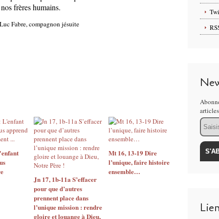
et nos frères humains.
Twi
Luc Fabre, compagnon jésuite
RS
New
Abonne
article
Email
'enfant
Mt 16, 13-19 Dire
us
l’unique, faire histoire
re
ensemble…
Jn 17, 1b-11a S’effacer
pour que d’autres
prennent place dans
Lie
l’unique mission : rendre
gloire et louange à Dieu,