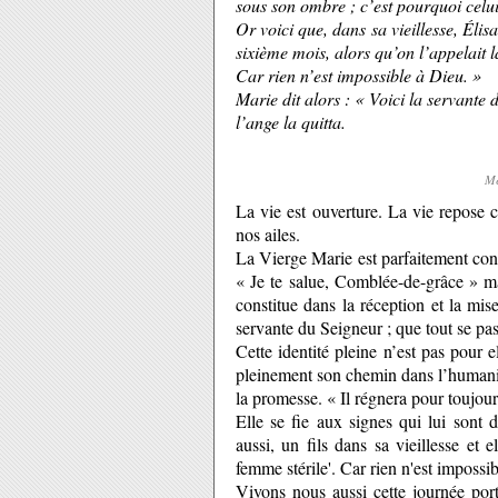
sous son ombre ; c’est pourquoi celui 
Or voici que, dans sa vieillesse, Élisa
sixième mois, alors qu’on l’appelait l
Car rien n’est impossible à Dieu. »
Marie dit alors : « Voici la servante
l’ange la quitta.
Me
La vie est ouverture. La vie repose c
nos ailes.
La Vierge Marie est parfaitement consc
« Je te salue, Comblée-de-grâce » ma
constitue dans la réception et la mi
servante du Seigneur ; que tout se pas
Cette identité pleine n’est pas pour 
pleinement son chemin dans l’humanité 
la promesse. « Il régnera pour toujour
Elle se fie aux signes qui lui sont 
aussi, un fils dans sa vieillesse et e
femme stérile'. Car rien n'est impossi
Vivons nous aussi cette journée port