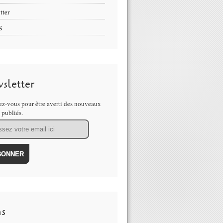
tter
S
sletter
z-vous pour être averti des nouveaux
s publiés.
ns