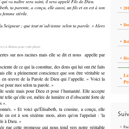
qui va naître sera saint, il sera appelé Fils de Dieu.
beth, ta parente, a conçu, elle aussi, un fils et en est à son
20
a femme stérile.
Do
 du Seigneur ; que tout m’advienne selon ta parole. » Alors
Ro
rci à Aleteia pour cette photo
ertes sur nos racines mais elle se dit et nous appelle par
Ho
iente de ce qui la constitue, des dons qui lui ont été faits
-------
is elle a pleinement conscience que son être véritable se
Le
se en œuvre de la Parole de Dieu qui l’appelle. « Voici la
Pr
se pour moi selon ta parole. »
elle seule mais pour Dieu et pour l’humanité. Elle accepte
telle qu’elle est, mêlée de lumière et d’obscurité forte de
s ».
donnés. « Et voici qu'Élisabeth, ta cousine, a conçu, elle
Sui
lle en est à son sixième mois, alors qu'on l'appelait : 'la
ble à Dieu. »
ée par cette promesse qui nous tend vers notre véritable
Fa