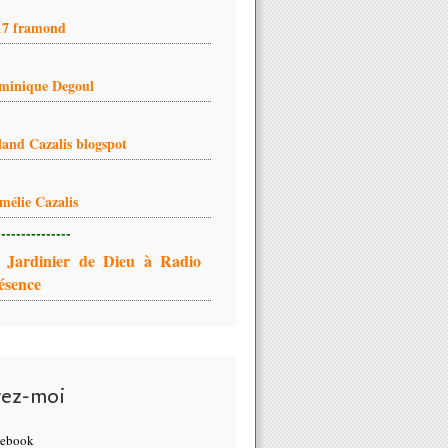
17 framond
minique Degoul
land Cazalis blogspot
mélie Cazalis
---------------
 Jardinier de Dieu à Radio
ésence
vez-moi
cebook