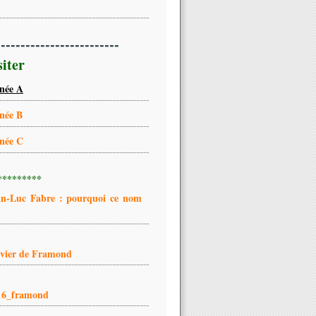
-------------------------
siter
née A
née B
née C
*********
an-Luc Fabre : pourquoi ce nom
ivier de Framond
16_framond