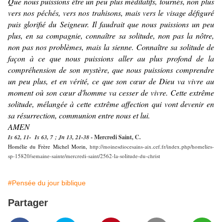
Que nous puissions être un peu plus méditatifs, tournés, non plus
vers nos péchés, vers nos trahisons, mais vers le visage défiguré
puis glorifié du Seigneur. Il faudrait que nous puissions un peu
plus, en sa compagnie, connaître sa solitude, non pas la nôtre,
non pas nos problèmes, mais la sienne. Connaître sa solitude de
façon à ce que nous puissions aller au plus profond de la
compréhension de son mystère, que nous puissions comprendre
un peu plus, et en vérité, ce que son cœur de Dieu va vivre au
moment où son cœur d'homme va cesser de vivre. Cette extrême
solitude, mélangée à cette extrême affection qui vont devenir en
sa résurrection, communion entre nous et lui.
AMEN
Is 62, 11- Is 63, 7 ; Jn 13, 21-38
- Mercredi Saint, C.
Homélie du Frère Michel Morin,
http://moinesdiocesains-aix.cef.fr/index.php/homelies-
sp-15820/semaine-sainte/mercredi-saint/2562-la-solitude-du-christ
#Pensée du jour biblique
Partager