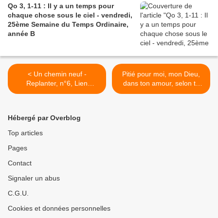
Qo 3, 1-11 : Il y a un temps pour
chaque chose sous le ciel - vendredi,
25ème Semaine du Temps Ordinaire,
année B
< Un chemin neuf -
Pitié pour moi, mon Dieu,
Replanter, n°6, Lien
dans ton amour, selon ta
d’information de la paroisse
grande miséricorde, efface
Saint-Paul (Namur,
mon péché. >
Belgique)
Hébergé par Overblog
Top articles
Pages
Contact
Signaler un abus
C.G.U.
Cookies et données personnelles