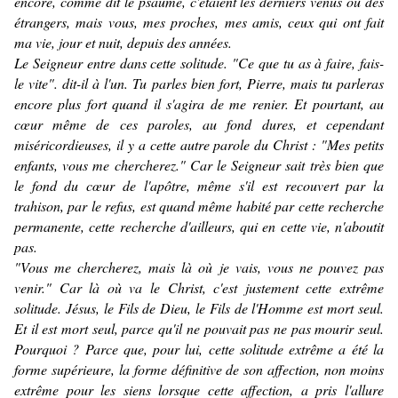
encore, comme dit le psaume, c'étaient les derniers venus ou des
étrangers, mais vous, mes proches, mes amis, ceux qui ont fait
ma vie, jour et nuit, depuis des années.
Le Seigneur entre dans cette solitude. "Ce que tu as à faire, fais-
le vite".
dit-il à l'un. Tu parles bien fort, Pierre, mais tu parleras
encore plus fort quand il s'agira de me renier. Et pourtant, au
cœur même de ces paroles, au fond dures, et cependant
miséricordieuses, il y a cette autre parole du Christ : "Mes petits
enfants, vous me chercherez."
Car le Seigneur sait très bien que
le fond du cœur de l'apôtre, même s'il est recouvert par la
trahison, par le refus, est quand même habité par cette recherche
permanente, cette recherche d'ailleurs, qui en cette vie, n'aboutit
pas.
"Vous me chercherez, mais là où je vais, vous ne pouvez pas
venir."
Car là où va le Christ, c'est justement cette extrême
solitude. Jésus, le Fils de Dieu, le Fils de l'Homme est mort seul.
Et il est mort seul, parce qu'il ne pouvait pas ne pas mourir seul.
Pourquoi ? Parce que, pour lui, cette solitude extrême a été la
forme supérieure, la forme définitive de son affection, non moins
extrême pour les siens lorsque cette affection, a pris l'allure