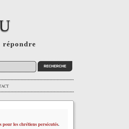
EU
s répondre
TACT
s pour les chrétiens persécutés
.