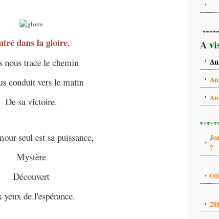
----
ntré dans la gloire
,
A vi
s nous trace le chemin
An
An
us conduit vers le matin
An
De sa victoire.
*****
mour seul est sa puissance,
Je
?
Mystère
Découvert
Ol
 yeux de l'espérance.
20