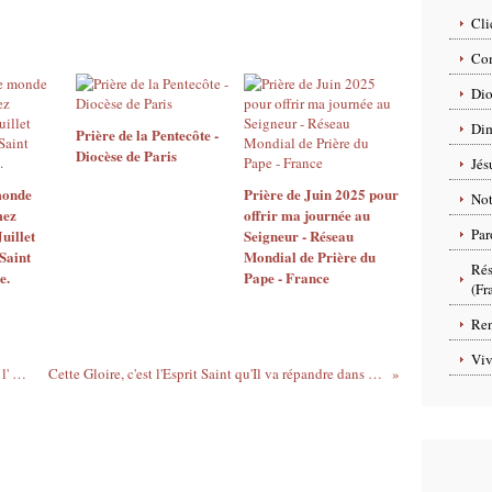
Cli
Com
Dio
Dim
Prière de la Pentecôte -
Diocèse de Paris
Jés
monde
Prière de Juin 2025 pour
No
mez
offrir ma journée au
Par
Juillet
Seigneur - Réseau
Saint
Mondial de Prière du
Rés
e.
Pape - France
(Fr
Ren
Viv
Ce qui s'est passé entre la Résurrection et l' Ascension
Cette Gloire, c'est l'Esprit Saint qu'Il va répandre dans nos coeurs