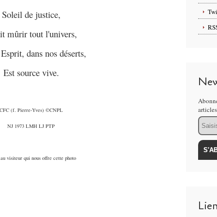
Twi
Soleil de justice,
RS
ait mûrir tout l'univers,
 Esprit, dans nos déserts,
Est source vive.
New
Abonne
article
CFC (f. Pierre-Yves) ©CNPL
Email
NJ 1973 LMH LJ PTP
au visiteur qui nous offre cette photo
Lie