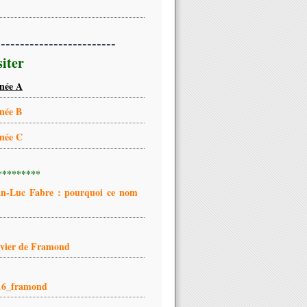
-------------------------
siter
née A
née B
née C
*********
an-Luc Fabre : pourquoi ce nom
ivier de Framond
16_framond