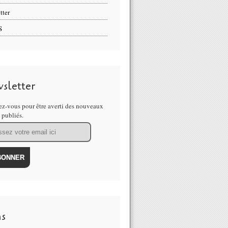
tter
S
sletter
z-vous pour être averti des nouveaux
s publiés.
ns