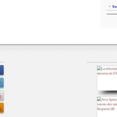
Twe
-------