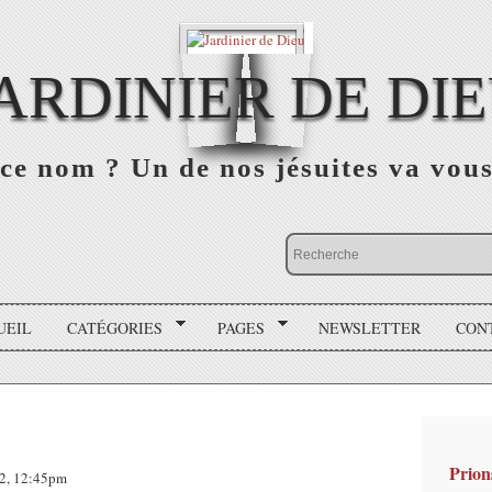
ARDINIER DE DI
ce nom ? Un de nos jésuites va vou
UEIL
CATÉGORIES
PAGES
NEWSLETTER
CON
Prion
12, 12:45pm