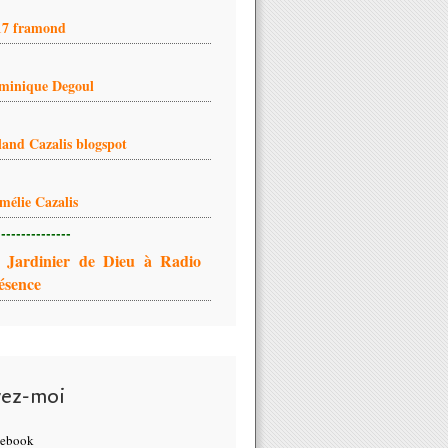
17 framond
minique Degoul
land Cazalis blogspot
mélie Cazalis
---------------
 Jardinier de Dieu à Radio
ésence
vez-moi
cebook