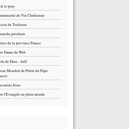
ck to pray
munauté de Vie Chrétienne
cèse de Toulouse
anche prochain
uites de la province France
tre Dame du Web
ole de Dieu - Aelf
eau Mondial de Prière du Pape
ance)
contrer Jésus
re l'Evangile en plein monde