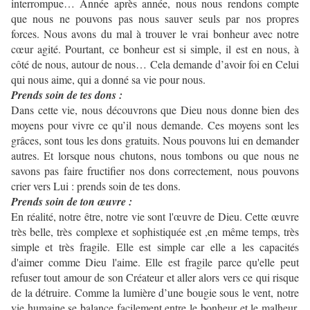
interrompue… Année après année, nous nous rendons compte
que nous ne pouvons pas nous sauver seuls par nos propres
forces. Nous avons du mal à trouver le vrai bonheur avec notre
cœur agité. Pourtant, ce bonheur est si simple, il est en nous, à
côté de nous, autour de nous… Cela demande d’avoir foi en Celui
qui nous aime, qui a donné sa vie pour nous.
Prends soin de tes dons :
Dans cette vie, nous découvrons que Dieu nous donne bien des
moyens pour vivre ce qu’il nous demande. Ces moyens sont les
grâces, sont tous les dons gratuits. Nous pouvons lui en demander
autres. Et lorsque nous chutons, nous tombons ou que nous ne
savons pas faire fructifier nos dons correctement, nous pouvons
crier vers Lui : prends soin de tes dons.
Prends soin de ton œuvre :
En réalité, notre être, notre vie sont l'œuvre de Dieu. Cette œuvre
très belle, très complexe et sophistiquée est ,en même temps, très
simple et très fragile. Elle est simple car elle a les capacités
d'aimer comme Dieu l'aime. Elle est fragile parce qu'elle peut
refuser tout amour de son Créateur et aller alors vers ce qui risque
de la détruire. Comme la lumière d’une bougie sous le vent, notre
vie humaine se balance facilement entre le bonheur et le malheur.