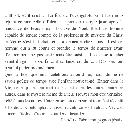
habite en moi.
Il vit, et il crut
«
». La fête de l’évangéli
s
te saint Jean nou
s
rejoint comme celle d’Etienne le premier martyre juste aprè
s
la
naissance de Jésus durant l’octave de Noël. Il est cet homme
capable de rendre compte de la profondeur du mystère du Christ
le Verbe s’est fait chair et il a demeuré chez nous. Il est cet
homme qui a su courir et prendre le temps de s’arrêter avant
d’entrer pour ne pas saisir mais être saisi… Il se laisse toucher
avant d’agir, il laisse faire, il se laisse conduire… Dès lors tout
peut lui parler profondément.
Que sa fête, que nous célébrons aujourd’hui, nous donne de
savoir goûter ce temps avec l’enfant nouveau-né. Entrer dans la
Vie, celle qui est en moi mais aussi chez les autres, entre les
autres, dans le mystère même de Dieu. Trouver mon être véritable,
relié à tous les autres. Enter en soi, en demeurant tourné et réceptif
à l’autre… Contempler… laisser retentir en soi l’autre… Vivre et
aimer… Voir et Croire… souffler et insuffler…
Jean-Luc Fabre compagnon jésuite