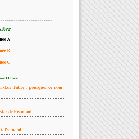
-------------------------
siter
née A
née B
née C
*********
an-Luc Fabre : pourquoi ce nom
ivier de Framond
16_framond