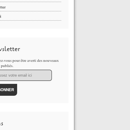
tter
S
sletter
z-vous pour être averti des nouveaux
s publiés.
ns