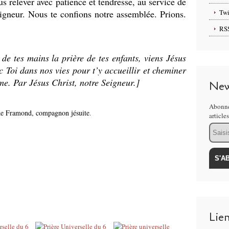
s relever avec patience et tendresse, au service de
eigneur. Nous te confions notre assemblée. Prions.
Twi
RS
de tes mains la prière de tes enfants, viens Jésus
 Toi dans nos vies pour t’y accueillir et cheminer
me. Par Jésus Christ, notre Seigneur.]
New
Abonne
de Framond, compagnon jésuite
.
article
Email
Lie