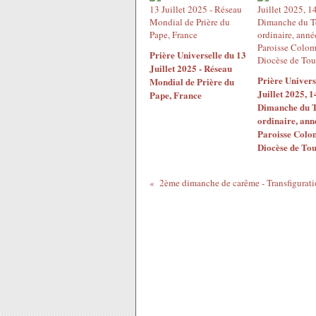
Prière Universelle du 13
Juillet 2025 - Réseau
Prière Univers
Mondial de Prière du
Juillet 2025, 
Pape, France
Dimanche du 
ordinaire, ann
Paroisse Colom
Diocèse de Tou