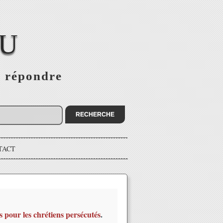
EU
s répondre
TACT
s pour les chrétiens persécutés
.