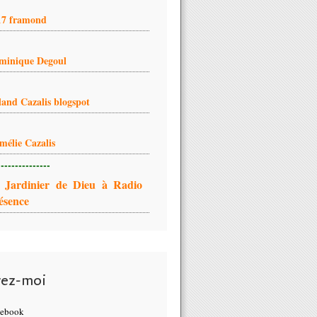
17 framond
minique Degoul
land Cazalis blogspot
mélie Cazalis
---------------
 Jardinier de Dieu à Radio
ésence
vez-moi
cebook