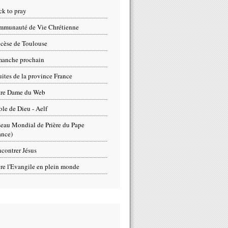
ck to pray
munauté de Vie Chrétienne
cèse de Toulouse
anche prochain
uites de la province France
tre Dame du Web
ole de Dieu - Aelf
eau Mondial de Prière du Pape
ance)
contrer Jésus
re l'Evangile en plein monde