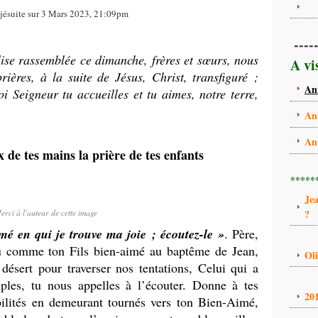
jésuite sur 3 Mars 2023, 21:09pm
----
lise rassemblée ce dimanche, frères et sœurs, nous
A vi
ières, à la suite de Jésus, Christ, transfiguré ;
An
oi Seigneur tu accueilles et tu aimes, notre terre,
An
An
x de tes mains la prière de tes enfants
*****
Je
erci à l'auteur de cette image
?
mé en qui je trouve ma joie ; écoutez-le »
. Père,
nu comme ton Fils bien-aimé au baptême de Jean,
Ol
désert pour traverser nos tentations, Celui qui a
ples, tu nous appelles à l’écouter. Donne à tes
20
bilités en demeurant tournés vers ton Bien-Aimé,