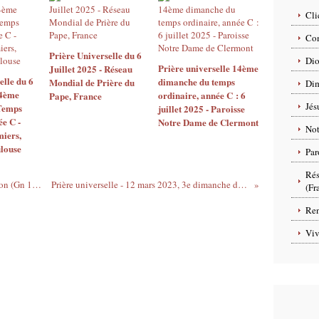
Cli
Com
Prière Universelle du 6
Dio
Prière universelle 14ème
Juillet 2025 - Réseau
elle du 6
dimanche du temps
Mondial de Prière du
Dim
14ème
ordinaire, année C : 6
Pape, France
Jés
Temps
juillet 2025 - Paroisse
ée C -
Notre Dame de Clermont
No
iers,
louse
Par
Rés
2ème dimanche de carême - Transfiguration (Gn 12, 2 Tim 1, Mt 17)
Prière universelle - 12 mars 2023, 3e dimanche de carême, année A.
(Fr
Ren
Viv