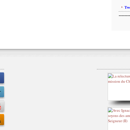
Twe
-------