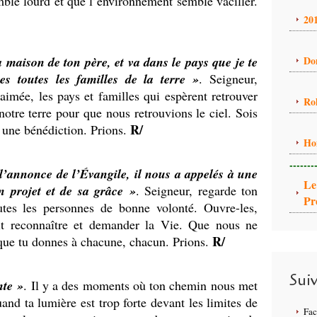
le lourd et que l’environnement semble vaciller.
20
a maison de ton père, et va dans le pays que je te
Do
es toutes les familles de la terre »
. Seigneur,
aimée, les pays et familles qui espèrent retrouver
Ro
notre terre pour que nous retrouvions le ciel. Sois
R/
 une bénédiction. Prions.
Ho
-------
r l’annonce de l’Évangile, il nous a appelés à une
Le
n projet et de sa grâce »
. Seigneur, regarde ton
Pr
outes les personnes de bonne volonté. Ouvre-les,
ait reconnaître et demander la Vie. Que nous ne
R/
 que tu donnes à chacune, chacun. Prions.
Sui
nte »
. Il y a des moments où ton chemin nous met
quand ta lumière est trop forte devant les limites de
Fa