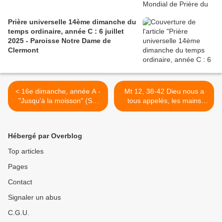
Prière universelle 14ème dimanche du
temps ordinaire, année C : 6 juillet
2025 - Paroisse Notre Dame de
Clermont
< 16e dimanche, année A -
Mt 12, 38-42 Dieu nous a
"Jusqu'à la moisson" (SG
tous appelés, les mains
12, Ro 8, Mt 13)
nues vers chacun de nous -
Lundi, 16ème semaine du
Temps Ordinaire — Année
Hébergé par Overblog
Impaire >
Top articles
Pages
Contact
Signaler un abus
C.G.U.