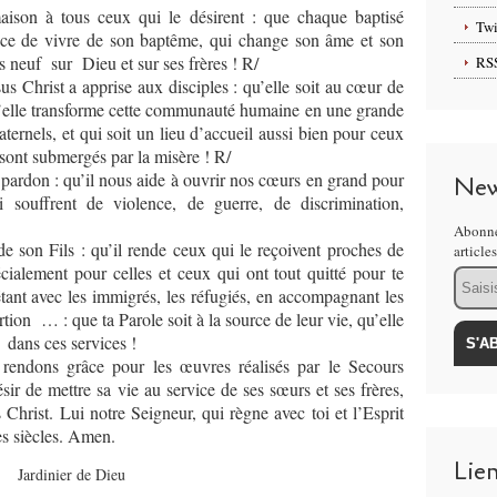
ison à tous ceux qui le désirent : que chaque baptisé
Twi
âce de vivre de son baptême, qui change son âme et son
s neuf sur Dieu et sur ses frères ! R/
RS
s Christ a apprise aux disciples : qu’elle soit au cœur de
elle transforme cette communauté humaine en une grande
ternels, et qui soit un lieu d’accueil aussi bien pour ceux
sont submergés par la misère ! R/
 pardon : qu’il nous aide à ouvrir nos cœurs en grand pour
New
ui souffrent de violence, de guerre, de discrimination,
Abonne
 son Fils : qu’il rende ceux qui le reçoivent proches de
article
écialement pour celles et ceux qui ont tout quitté pour te
Email
tant avec les immigrés, les réfugiés, en accompagnant les
tion … : que ta Parole soit à la source de leur vie, qu’elle
 dans ces services !
 rendons grâce pour les œuvres réalisés par le Secours
sir de mettre sa vie au service de ses sœurs et ses frères,
 Christ. Lui notre Seigneur, qui règne avec toi et l’Esprit
es siècles. Amen.
Lie
Jardinier de Dieu