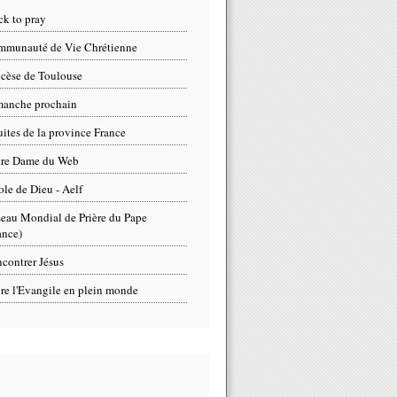
ck to pray
munauté de Vie Chrétienne
cèse de Toulouse
anche prochain
uites de la province France
tre Dame du Web
ole de Dieu - Aelf
eau Mondial de Prière du Pape
ance)
contrer Jésus
re l'Evangile en plein monde