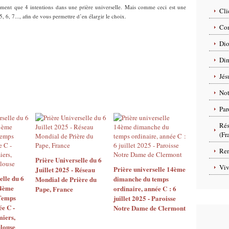
lement que 4 intentions dans une prière universelle. Mais comme ceci est une
Cli
5, 6, 7..., afin de vous permettre d’en élargir le choix.
Com
Dio
Dim
Jés
No
Par
Rés
(Fr
Ren
Prière Universelle du 6
Viv
Prière universelle 14ème
Juillet 2025 - Réseau
elle du 6
dimanche du temps
Mondial de Prière du
14ème
ordinaire, année C : 6
Pape, France
Temps
juillet 2025 - Paroisse
ée C -
Notre Dame de Clermont
iers,
louse