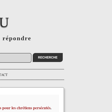
EU
s répondre
TACT
s pour les chrétiens persécutés
.