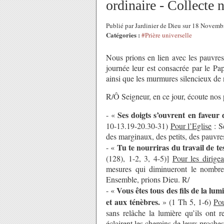
ordinaire - Collecte
Publié par Jardinier de Dieu sur 18 Novem
Catégories :
#Prière universelle
Nous prions en lien avec les pauvres
journée leur est consacrée par le Pa
ainsi que les murmures silencieux d
R/Ô Seigneur, en ce jour, écoute nos 
Ses doigts s’ouvrent en faveur
- «
10-13.19-20.30-31)
Pour l’Eglise
: Se
des marginaux, des petits, des pauvr
Tu te nourriras du travail de te
- «
(128), 1-2, 3, 4-5)]
Pour les dirige
mesures qui diminueront le nombre 
Ensemble, prions Dieu. R/
Vous êtes tous des fils de la lum
- «
et aux ténèbres.
» (1 Th 5, 1-6)
Pou
sans relâche la lumière qu’ils ont r
éclairent les chemins de leurs proche