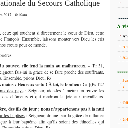
 nationale du Secours Catholique
bre 2017, 10:10am
----
A vi
, ceux qui touchent si directement le cœur de Dieu, cette
An
pe François. Ensemble, laissons monter vers Dieu les cris
e nos cœurs pour ce monde.
An
prières.
An
 du pauvre, elle tend la main au malheureux
. » (Pr 31,
igneur, fais-lui la grâce de se faire proche des souffrants,
*****
es. Ensemble, prions Dieu. R/
Je
s mains : Heureux es-tu ! À toi, le bonheur !
» [(Ps 127
?
ants des pays
: Seigneur, aide-les à mettre en œuvre les
des chômeurs et qui rendront la joie aux travailleurs.
Ol
ière, des fils du jour ; nous n’appartenons pas à la nuit
r les baptisés
: Seigneur, donne-leur la grâce de rallumer
20
eçue à leur baptême afin qu’ils soient des étincelles qui
s. Ensemble, prions Dieu. R/