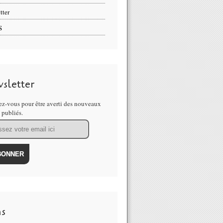
tter
S
sletter
z-vous pour être averti des nouveaux
s publiés.
ns