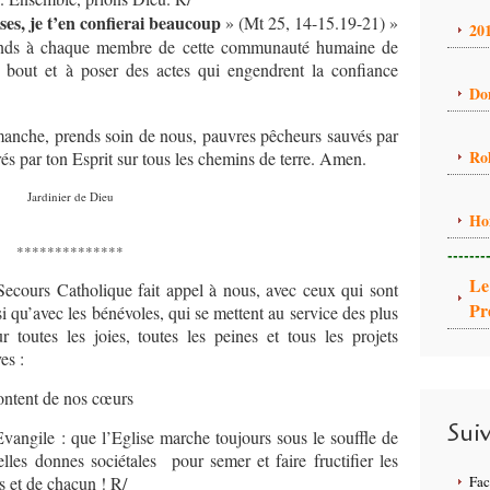
ses, je t’en confierai beaucoup
» (Mt 25, 14-15.19-21) »
20
ends à chaque membre de cette communauté humaine de
 bout et à poser des actes qui engendrent la confiance
Do
imanche, prends soin de nous, pauvres pêcheurs sauvés par
Ro
irés par ton Esprit sur tous les chemins de terre. Amen.
Jardinier de Dieu
Ho
**************
-------
Le
ecours Catholique fait appel à nous, avec ceux qui sont
Pr
i qu’avec les bénévoles, qui se mettent au service des plus
toutes les joies, toutes les peines et tous les projets
es :
montent de nos cœurs
Sui
vangile : que l’Eglise marche toujours sous le souffle de
elles donnes sociétales pour semer et faire fructifier les
s et de chacun ! R/
Fa