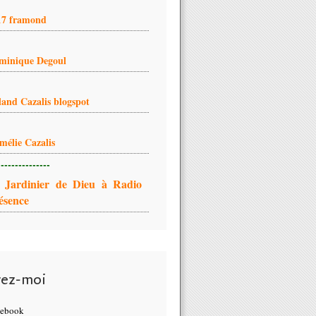
17 framond
minique Degoul
land Cazalis blogspot
mélie Cazalis
---------------
 Jardinier de Dieu à Radio
ésence
vez-moi
cebook