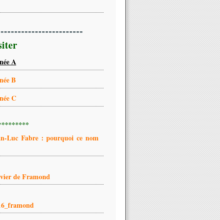
-------------------------
siter
née A
née B
née C
*********
an-Luc Fabre : pourquoi ce nom
ivier de Framond
16_framond