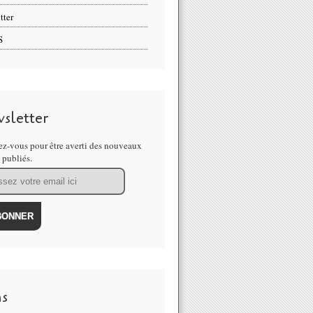
tter
S
sletter
z-vous pour être averti des nouveaux
s publiés.
ns