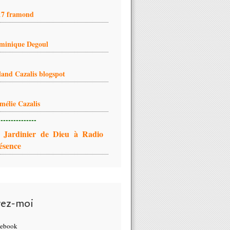
17 framond
minique Degoul
land Cazalis blogspot
mélie Cazalis
---------------
 Jardinier de Dieu à Radio
ésence
vez-moi
cebook