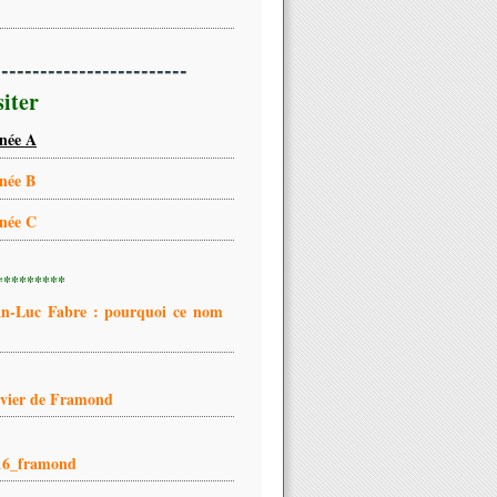
-------------------------
siter
née A
née B
née C
*********
an-Luc Fabre : pourquoi ce nom
ivier de Framond
16_framond