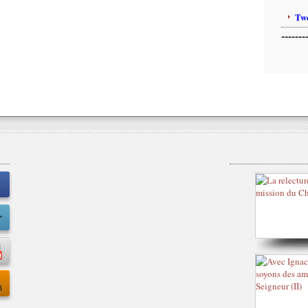
Twe
-------