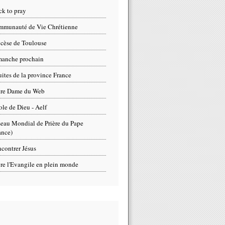
ck to pray
munauté de Vie Chrétienne
cèse de Toulouse
anche prochain
uites de la province France
tre Dame du Web
ole de Dieu - Aelf
eau Mondial de Prière du Pape
ance)
contrer Jésus
re l'Evangile en plein monde