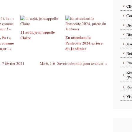
Cli
Com
Dio
11 août, je m'appelle
Dim
 9a : «
En attendant la
Claire
ez comme
Pentecôte 2024, prière
Jés
neur ! »
du Jardinier
No
Par
- 7 février 2021
Mc 6, 1-6 Savoir rebondir pour avancer
Rés
(Fr
Ren
Viv