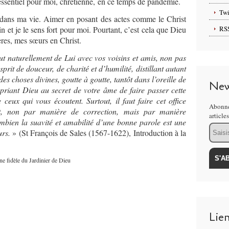
ssentiel pour moi, chrétienne, en ce temps de pandémie.
Twi
e dans ma vie. Aimer en posant des actes comme le Christ
n et je le sens fort pour moi. Pourtant, c’est cela que Dieu
RS
ères, mes sœurs en Christ.
ut naturellement de Lui avec vos voisins et amis, non pas
prit de douceur, de charité et d’humilité, distillant autant
des choses divines, goutte à goutte, tantôt dans l’oreille de
New
e, priant Dieu au secret de votre âme de faire passer cette
ceux qui vous écoutent. Surtout, il faut faire cet office
Abonne
t, non par manière de correction, mais par manière
article
combien la suavité et amabilité d’une bonne parole est une
Email
urs.
»
(St François de Sales (1567-1622), Introduction à la
e fidèle du Jardinier de Dieu
Lie