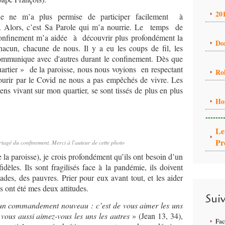
20
e ne m’a plus permise de participer facilement à
e. Alors, c’est Sa Parole qui m’a nourrie. Le temps de
confinement m’a aidée à découvrir plus profondément la
Do
hacun, chacune de nous. Il y a eu les coups de fil, les
mmunique avec d'autres durant le confinement. Dès que
artier » de la paroisse, nous nous voyions en respectant
Ro
mourir par le Covid ne nous a pas empêchés de vivre. Les
ens vivant sur mon quartier, se sont tissés de plus en plus
Ho
-------
Le
Pr
tagé du confinement. Merci à l'auteur de cette photo
 la paroisse), je crois profondément qu’ils ont besoin d’un
idèles. Ils sont fragilisés face à la pandémie, ils doivent
des, des pauvres. Prier pour eux avant tout, et les aider
es ont été mes deux attitudes.
Sui
un commandement nouveau : c’est de vous aimer les uns
vous aussi aimez-vous les uns les autres
» (Jean 13, 34),
Fa