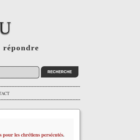
EU
s répondre
TACT
s pour les chrétiens persécutés
.