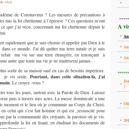
 de vécu
andémie de Coronavirus ? Les mesures de précautions à
----
les mis la foi chrétienne à l’épreuve ? Ces questions m’ont
A vi
ce que j’ai vécu, concernant ma foi chrétienne depuis le
hui.
An
ert rapidement que je suis choisie et appelée par Dieu à le
An
re dans ce monde. J'ai dû quitter ma terre natale et je suis
i refait ma vie sur une terre étrangère, en renonçant à
An
une autre que toute ma vie je ne maitriserai jamais…
ut plus sortir de sa maison sauf en cas de besoins impérieux.
*****
Pourtant, dans cette situation-là, j’ai
ue je vis seule.
Je
umain
. Le croyez -vous ?
?
er tous les jours, surtout avec la Parole de Dieu. Laisser
cœur puis à travers mes actes. La messe dominicale a une
Ol
 le moment et le lieu où je communie au Corps du Christ.
 en celui qui s’est fait homme et qui est
ressuscité pour
nue par la communauté des croyants, la paroisse où je vis.
20
pprofondir la foi en lisant, en étudiant les documents de
pape François).