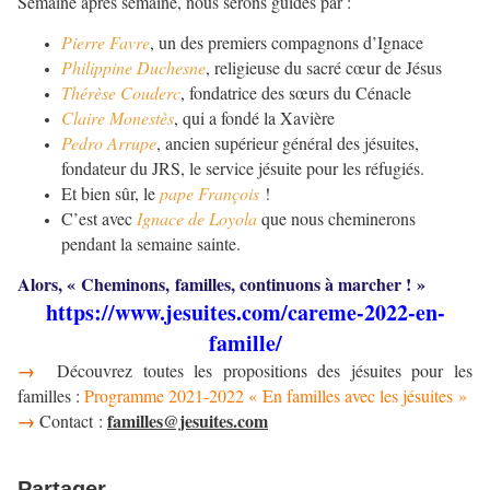
Semaine après semaine, nous serons guidés par :
Pierre Favre
, un des premiers compagnons d’Ignace
Philippine Duchesne
, religieuse du sacré cœur de Jésus
Thérèse Couderc
, fondatrice des sœurs du Cénacle
Claire Monestès
, qui a fondé la Xavière
Pedro Arrupe
, ancien supérieur général des jésuites,
fondateur du JRS, le service jésuite pour les réfugiés.
Et bien sûr, le
pape François
!
C’est avec
Ignace de Loyola
que nous cheminerons
pendant la semaine sainte.
Alors, « Cheminons, familles, continuons à marcher ! »
https://www.jesuites.com/careme-2022-en-
famille/
→
Découvrez toutes les propositions des jésuites pour les
familles :
Programme 2021-2022 « En familles avec les jésuites »
→
familles@jesuites.com
Contact :
Partager