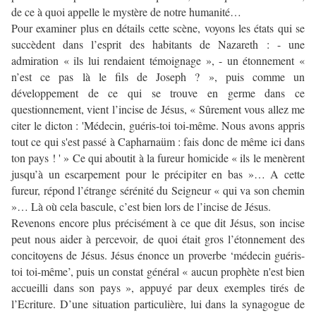
de ce à quoi appelle le mystère de notre humanité…
Pour examiner plus en détails cette scène, voyons les états qui se
succèdent dans l’esprit des habitants de Nazareth : - une
admiration « ils lui rendaient témoignage », - un étonnement «
n’est ce pas là le fils de Joseph ? », puis comme un
développement de ce qui se trouve en germe dans ce
questionnement, vient l’incise de Jésus, « Sûrement vous allez me
citer le dicton : 'Médecin, guéris-toi toi-même. Nous avons appris
tout ce qui s'est passé à Capharnaüm : fais donc de même ici dans
ton pays ! ' » Ce qui aboutit à la fureur homicide « ils le menèrent
jusqu’à un escarpement pour le précipiter en bas »… A cette
fureur, répond l’étrange sérénité du Seigneur « qui va son chemin
»… Là où cela bascule, c’est bien lors de l’incise de Jésus.
Revenons encore plus précisément à ce que dit Jésus, son incise
peut nous aider à percevoir, de quoi était gros l’étonnement des
concitoyens de Jésus. Jésus énonce un proverbe ‘médecin guéris-
toi toi-même’, puis un constat général « aucun prophète n'est bien
accueilli dans son pays », appuyé par deux exemples tirés de
l’Ecriture. D’une situation particulière, lui dans la synagogue de