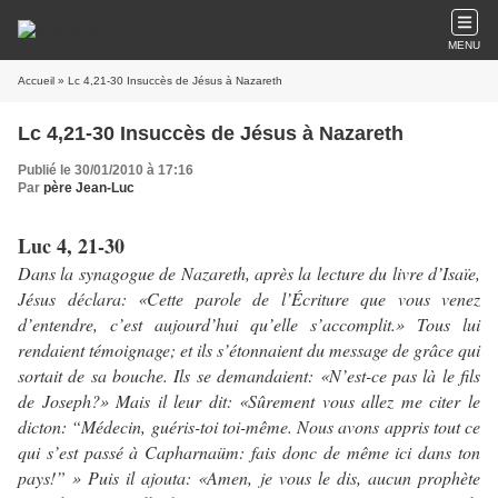
MENU
Accueil
» Lc 4,21-30 Insuccès de Jésus à Nazareth
Lc 4,21-30 Insuccès de Jésus à Nazareth
Publié le 30/01/2010 à 17:16
Par
père Jean-Luc
Luc 4, 21-30
Dans la synagogue de Nazareth, après la lecture du livre d’Isaïe,
Jésus déclara: «Cette parole de l’Écriture que vous venez
d’entendre, c’est aujourd’hui qu’elle s’accomplit.» Tous lui
rendaient témoignage; et ils s’étonnaient du message de grâce qui
sortait de sa bouche. Ils se demandaient: «N’est-ce pas là le fils
de Joseph?» Mais il leur dit: «Sûrement vous allez me citer le
dicton: “Médecin, guéris-toi toi-même. Nous avons appris tout ce
qui s’est passé à Capharnaüm: fais donc de même ici dans ton
pays!” » Puis il ajouta: «Amen, je vous le dis, aucun prophète