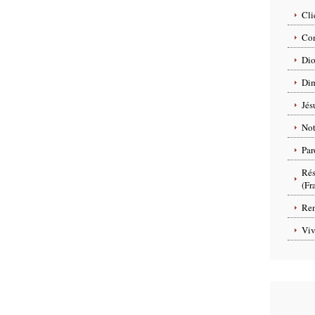
Cli
Com
Dio
Dim
Jés
No
Par
Rés
(Fr
Ren
Viv