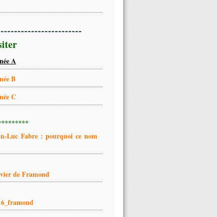
-------------------------
siter
née A
née B
née C
*********
an-Luc Fabre : pourquoi ce nom
ivier de Framond
16_framond