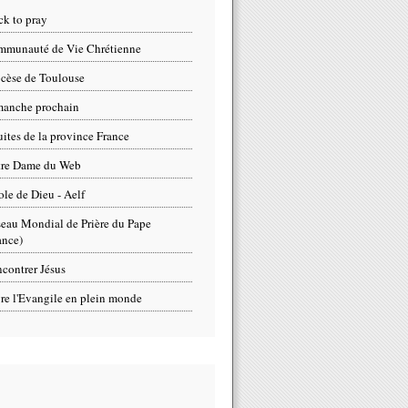
ck to pray
munauté de Vie Chrétienne
cèse de Toulouse
anche prochain
uites de la province France
tre Dame du Web
ole de Dieu - Aelf
eau Mondial de Prière du Pape
ance)
contrer Jésus
re l'Evangile en plein monde