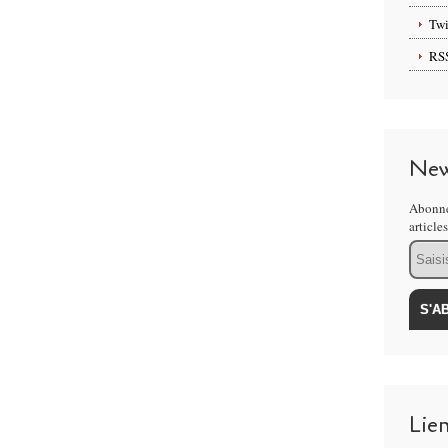
Twi
RS
New
Abonne
article
Email
Lie