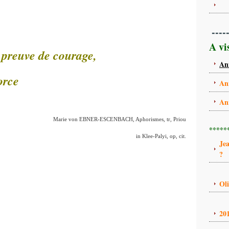
----
A vi
 preuve de courage,
An
orce
An
An
Marie von EBNER-ESCENBACH, Aphorismes, tr, Priou
*****
in Klee-Palyi, op, cit.
Je
?
Ol
20