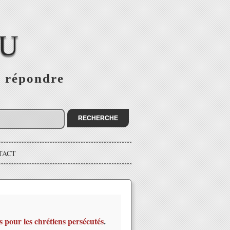
EU
s répondre
TACT
s pour les chrétiens persécutés
.