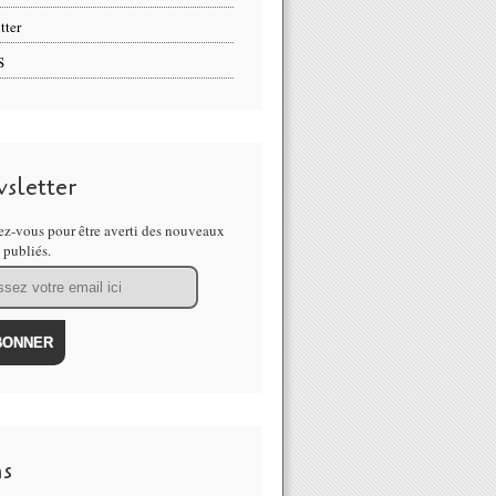
tter
S
sletter
z-vous pour être averti des nouveaux
s publiés.
ns