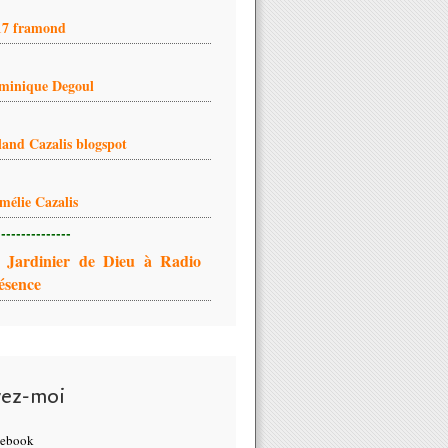
17 framond
minique Degoul
land Cazalis blogspot
mélie Cazalis
---------------
 Jardinier de Dieu à Radio
ésence
vez-moi
cebook