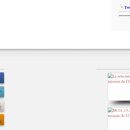
Twe
-------