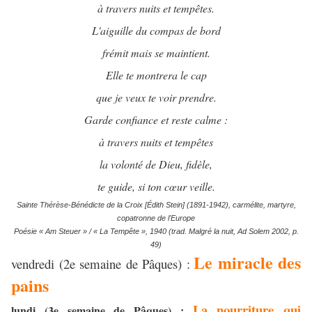
à travers nuits et tempêtes.
L'aiguille du compas de bord
frémit mais se maintient.
Elle te montrera le cap
que je veux te voir prendre.
Garde confiance et reste calme :
à travers nuits et tempêtes
la volonté de Dieu, fidèle,
te guide, si ton cœur veille.
Sainte Thérèse-Bénédicte de la Croix [Édith Stein] (1891-1942), carmélite, martyre,
copatronne de l'Europe
Poésie « Am Steuer » / « La Tempête », 1940 (trad. Malgré la nuit, Ad Solem 2002, p.
49)
Le miracle des
vendredi (2e semaine de Pâques) :
pains
La nourriture qui
lundi (3e semaine de Pâques) :