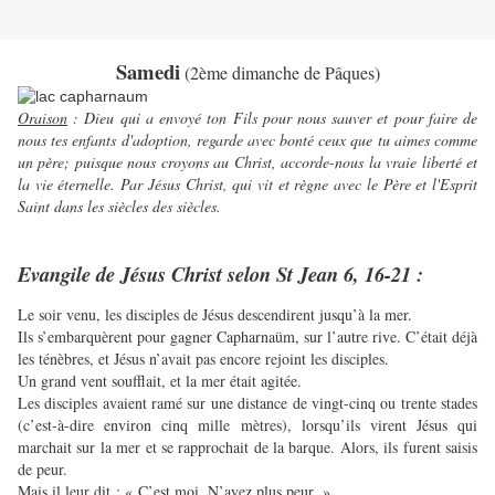
Samedi
(2ème dimanche de Pâques)
Oraison
: Dieu qui a envoyé ton Fils pour nous sauver et pour faire de
nous tes enfants d'adoption, regarde avec bonté ceux que tu aimes comme
un père; puisque nous croyons au Christ, accorde-nous la vraie liberté et
la vie éternelle. Par Jésus Christ, qui vit et règne avec le Père et l'Esprit
Saint dans les siècles des siècles.
Evangile de Jésus Christ selon St Jean 6, 16-21 :
Le soir venu, les disciples de Jésus descendirent jusqu’à la mer.
Ils s’embarquèrent pour gagner Capharnaüm, sur l’autre rive. C’était déjà
les ténèbres, et Jésus n’avait pas encore rejoint les disciples.
Un grand vent soufflait, et la mer était agitée.
Les disciples avaient ramé sur une distance de vingt-cinq ou trente stades
(c’est-à-dire environ cinq mille mètres), lorsqu’ils virent Jésus qui
marchait sur la mer et se rapprochait de la barque. Alors, ils furent saisis
de peur.
Mais il leur dit : « C’est moi. N’ayez plus peur. »