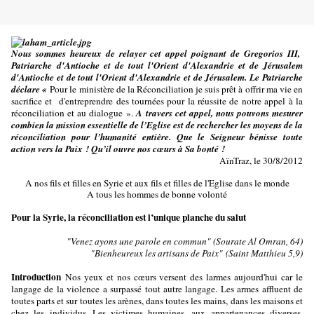
Nous sommes heureux de relayer cet appel poignant de Gregorios III,
Patriarche
d'Antioche et de tout l'Orient d'Alexandrie et de Jérusalem
d'Antioche et de tout l'Orient d'Alexandrie et de Jérusalem. Le Patriarche
déclare «
Pour le ministère de la Réconciliation je suis prêt à offrir ma vie en
sacrifice et d'entreprendre des tournées pour la réussite de notre appel à la
réconciliation et au dialogue ».
A travers cet appel, nous pouvons mesurer
combien la mission essentielle de l’Eglise est de rechercher les moyens de la
réconciliation pour l’humanité entière. Que le Seigneur bénisse toute
action vers la Paix ! Qu’il ouvre nos cœurs à Sa bonté !
AïnTraz, le 30/8/2012
A nos fils et filles en Syrie et aux fils et filles de l'Eglise dans le monde
A tous les hommes de bonne volonté
Pour la Syrie, la réconciliation est l’unique planche du salut
"Venez ayons une parole en commun" (Sourate Al Omran, 64)
"Bienheureux les artisans de Paix"
(Saint Matthieu 5,9)
Introduction
Nos yeux et nos cœurs versent des larmes aujourd'hui car le
langage de la violence a surpassé tout autre langage. Les armes affluent de
toutes parts et sur toutes les arènes, dans toutes les mains, dans les maisons et
chez les individus...Les victimes humaines, aux appartenances diverses,