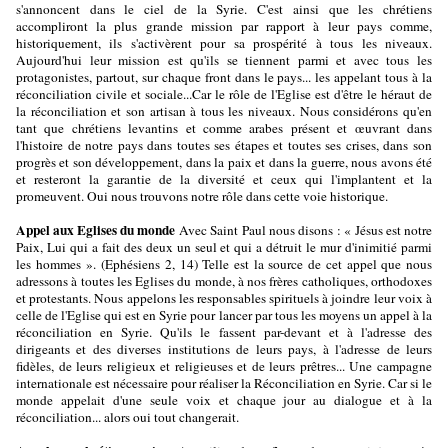
s'annoncent dans le ciel de la Syrie. C'est ainsi que les chrétiens
accompliront la plus grande mission par rapport à leur pays comme,
historiquement, ils s'activèrent pour sa prospérité à tous les niveaux.
Aujourd'hui leur mission est qu'ils se tiennent parmi et avec tous les
protagonistes, partout, sur chaque front dans le pays... les appelant tous à la
réconciliation civile et sociale...Car le rôle de l'Eglise est d'être le héraut de
la réconciliation et son artisan à tous les niveaux. Nous considérons qu'en
tant que chrétiens levantins et comme arabes présent et œuvrant dans
l'histoire de notre pays dans toutes ses étapes et toutes ses crises, dans son
progrès et son développement, dans la paix et dans la guerre, nous avons été
et resteront la garantie de la diversité et ceux qui l'implantent et la
promeuvent. Oui nous trouvons notre rôle dans cette voie historique.
Appel aux Eglises du monde
Avec Saint Paul nous disons : « Jésus est notre
Paix, Lui qui a fait des deux un seul et qui a détruit le mur d'inimitié parmi
les hommes ». (Ephésiens 2, 14) Telle est la source de cet appel que nous
adressons à toutes les Eglises du monde, à nos frères catholiques, orthodoxes
et protestants. Nous appelons les responsables spirituels à joindre leur voix à
celle de l'Eglise qui est en Syrie pour lancer par tous les moyens un appel à la
réconciliation en Syrie. Qu'ils le fassent par-devant et à l'adresse des
dirigeants et des diverses institutions de leurs pays, à l'adresse de leurs
fidèles, de leurs religieux et religieuses et de leurs prêtres... Une campagne
internationale est nécessaire pour réaliser la Réconciliation en Syrie. Car si le
monde appelait d'une seule voix et chaque jour au dialogue et à la
réconciliation... alors oui tout changerait.