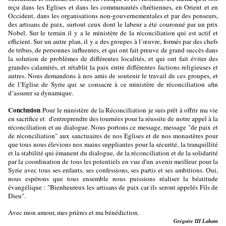
reçu dans les Eglises et dans les communautés chrétiennes, en Orient et en
Occident, dans les organisations non-gouvernementales et par des penseurs,
des artisans de paix, surtout ceux dont le labeur a été couronné par un prix
Nobel. Sur le terrain il y a le ministère de la réconciliation qui est actif et
efficient. Sur un autre plan, il y a des groupes à l’œuvre, formés par des chefs
de tribus, de personnes influentes, et qui ont fait preuve de grand succès dans
la solution de problèmes de différentes localités, et qui ont fait éviter des
grandes calamités, et rétablit la paix entre différentes factions religieuses et
autres. Nous demandons à nos amis de soutenir le travail de ces groupes, et
de l’Eglise de Syrie qui se consacre à ce ministère de réconciliation afin
d’assurer sa dynamique.
Conclusion
Pour le ministère de la Réconciliation je suis prêt à offrir ma vie
en sacrifice et d'entreprendre des tournées pour la réussite de notre appel à la
réconciliation et au dialogue. Nous portons ce message, message "de paix et
de réconciliation" aux sanctuaires de nos Eglises et de nos monastères pour
que tous nous élevions nos mains suppliantes pour la sécurité, la tranquillité
et la stabilité qui émanent du dialogue, de la réconciliation et de la solidarité
par la coordination de tous les potentiels en vue d'un avenir meilleur pour la
Syrie avec tous ses enfants, ses confessions, ses partis et ses ambitions. Oui,
nous espérons que tous ensemble nous puissions réaliser la béatitude
évangélique : "Bienheureux les artisans de paix car ils seront appelés Fils de
Dieu".
Avec mon amour, mes prières et ma bénédiction.
Grégoire III Laham