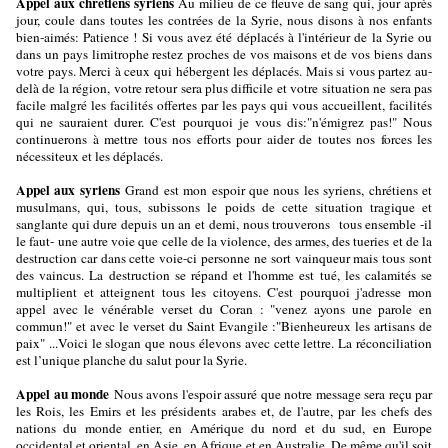
Appel aux chrétiens syriens
Au milieu de ce fleuve de sang qui, jour après
jour, coule dans toutes les contrées de la Syrie, nous disons à nos enfants
bien-aimés: Patience ! Si vous avez été déplacés à l'intérieur de la Syrie ou
dans un pays limitrophe restez proches de vos maisons et de vos biens dans
votre pays. Merci à ceux qui hébergent les déplacés. Mais si vous partez au-
delà de la région, votre retour sera plus difficile et votre situation ne sera pas
facile malgré les facilités offertes par les pays qui vous accueillent, facilités
qui ne sauraient durer. C'est pourquoi je vous dis:"n'émigrez pas!" Nous
continuerons à mettre tous nos efforts pour aider de toutes nos forces les
nécessiteux et les déplacés.
Appel aux syriens
Grand est mon espoir que nous les syriens, chrétiens et
musulmans, qui, tous, subissons le poids de cette situation tragique et
sanglante qui dure depuis un an et demi, nous trouverons tous ensemble -il
le faut- une autre voie que celle de la violence, des armes, des tueries et de la
destruction car dans cette voie-ci personne ne sort vainqueur mais tous sont
des vaincus. La destruction se répand et l'homme est tué, les calamités se
multiplient et atteignent tous les citoyens. C'est pourquoi j'adresse mon
appel avec le vénérable verset du Coran : "venez ayons une parole en
commun!" et avec le verset du Saint Evangile :"Bienheureux les artisans de
paix" ...Voici le slogan que nous élevons avec cette lettre. La réconciliation
est l’unique planche du salut pour la Syrie.
Appel au monde
Nous avons l'espoir assuré que notre message sera reçu par
les Rois, les Emirs et les présidents arabes et, de l'autre, par les chefs des
nations du monde entier, en Amérique du nord et du sud, en Europe
occidental et oriental, en Asie, en Afrique et en Australie. De même qu'il soit