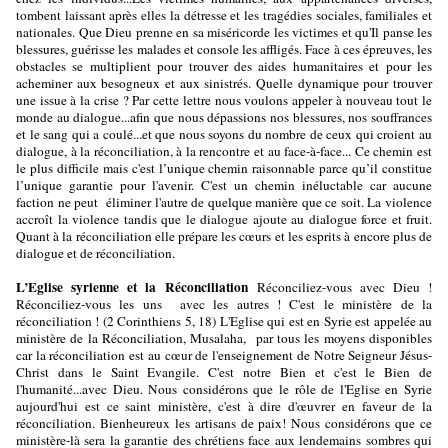
tombent laissant après elles la détresse et les tragédies sociales, familiales et
nationales. Que Dieu prenne en sa miséricorde les victimes et qu'Il panse les
blessures, guérisse les malades et console les affligés. Face à ces épreuves, les
obstacles se multiplient pour trouver des aides humanitaires et pour les
acheminer aux besogneux et aux sinistrés. Quelle dynamique pour trouver
une issue à la crise ? Par cette lettre nous voulons appeler à nouveau tout le
monde au dialogue...afin que nous dépassions nos blessures, nos souffrances
et le sang qui a coulé...et que nous soyons du nombre de ceux qui croient au
dialogue, à la réconciliation, à la rencontre et au face-à-face... Ce chemin est
le plus difficile mais c'est l’unique chemin raisonnable parce qu’il constitue
l’unique garantie pour l'avenir. C'est un chemin inéluctable car aucune
faction ne peut éliminer l'autre de quelque manière que ce soit. La violence
accroît la violence tandis que le dialogue ajoute au dialogue force et fruit.
Quant à la réconciliation elle prépare les cœurs et les esprits à encore plus de
dialogue et de réconciliation.
L’Eglise syrienne et la Réconciliation
Réconciliez-vous avec Dieu !
Réconciliez-vous les uns avec les autres ! C'est le ministère de la
réconciliation ! (2 Corinthiens 5, 18) L'Eglise qui est en Syrie est appelée au
ministère de la Réconciliation, Musalaha, par tous les moyens disponibles
car la réconciliation est au cœur de l'enseignement de Notre Seigneur Jésus-
Christ dans le Saint Evangile. C'est notre Bien et c'est le Bien de
l'humanité...avec Dieu. Nous considérons que le rôle de l'Eglise en Syrie
aujourd'hui est ce saint ministère, c'est à dire d'œuvrer en faveur de la
réconciliation. Bienheureux les artisans de paix! Nous considérons que ce
ministère-là sera la garantie des chrétiens face aux lendemains sombres qui