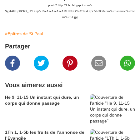
photo2 http://1.bp.blogspot.com/-
Sgxf41tEpt0/Tct_UYKqkVI/AAAAAAAADHE/eGYaVTexOqY/s1600/Nous%2Bsomme%2Bto
us%2B1.jpg
#Epîtres de St Paul
Partager
Vous aimerez aussi
He 9, 11-15 Un instant qui dure, un
corps qui donne passage
1Th 1, 1-5b les fruits de l’annonce de
l’Evangile