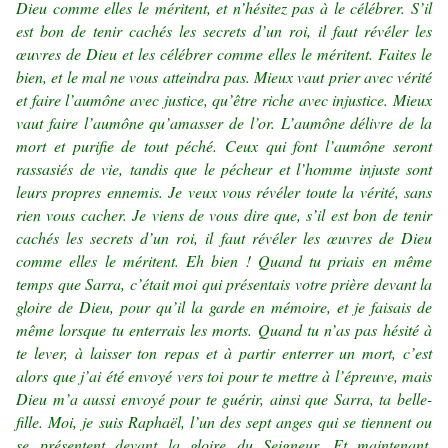
Dieu comme elles le méritent, et n’hésitez pas à le célébrer. S’il
est bon de tenir cachés les secrets d’un roi, il faut révéler les
œuvres de Dieu et les célébrer comme elles le méritent. Faites le
bien, et le mal ne vous atteindra pas. Mieux vaut prier avec vérité
et faire l’aumône avec justice, qu’être riche avec injustice. Mieux
vaut faire l’aumône qu’amasser de l’or. L’aumône délivre de la
mort et purifie de tout péché. Ceux qui font l’aumône seront
rassasiés de vie, tandis que le pécheur et l’homme injuste sont
leurs propres ennemis. Je veux vous révéler toute la vérité, sans
rien vous cacher. Je viens de vous dire que, s’il est bon de tenir
cachés les secrets d’un roi, il faut révéler les œuvres de Dieu
comme elles le méritent. Eh bien ! Quand tu priais en même
temps que Sarra, c’était moi qui présentais votre prière devant la
gloire de Dieu, pour qu’il la garde en mémoire, et je faisais de
même lorsque tu enterrais les morts. Quand tu n’as pas hésité à
te lever, à laisser ton repas et à partir enterrer un mort, c’est
alors que j’ai été envoyé vers toi pour te mettre à l’épreuve, mais
Dieu m’a aussi envoyé pour te guérir, ainsi que Sarra, ta belle-
fille. Moi, je suis Raphaël, l’un des sept anges qui se tiennent ou
se présentent devant la gloire du Seigneur. Et maintenant,