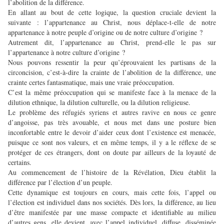
l’abolition de la différence.
En allant au bout de cette logique, la question cruciale devient la
suivante : l’appartenance au Christ, nous déplace-t-elle de notre
appartenance à notre peuple d’origine ou de notre culture d’origine ?
Autrement dit, l’appartenance au Christ, prend-elle le pas sur
l’appartenance à notre culture d’origine ?
Nous pouvons ressentir la peur qu’éprouvaient les partisans de la
circoncision, c’est-à-dire la crainte de l’abolition de la différence, une
crainte certes fantasmatique, mais une vraie préoccupation.
C’est la même préoccupation qui se manifeste face à la menace de la
dilution ethnique, la dilution culturelle, ou la dilution religieuse.
Le problème des réfugiés syriens et autres ravive en nous ce genre
d’angoisse, pas très avouable, et nous met dans une posture bien
inconfortable entre le devoir d’aider ceux dont l’existence est menacée,
puisque ce sont nos valeurs, et en même temps, il y a le réflexe de se
protéger de ces étrangers, dont on doute par ailleurs de la loyauté de
certains.
Au commencement de l’histoire de la Révélation, Dieu établit la
différence par l’élection d’un peuple.
Cette dynamique est toujours en cours, mais cette fois, l’appel ou
l’élection est individuel dans nos sociétés. Dès lors, la différence, au lieu
d’être manifestée par une masse compacte et identifiable au milieu
d’autres gens, elle devient, avec l’appel individuel, diffuse, disséminée