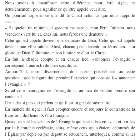
Nous avons à manifester cette différence pour être signe, et
deuxièmement, pour signifier ce qu’être appelé veut dire.
On pourrait rappeler ce que dit le Christ selon ce que nous rapporte
Jean :
« Si quelqu’un m’aime, il gardera ma parole, mon Père l’aimera, nous
viendrons vers lui et, chez lui, nous ferons une demeure »
Celui qui est appelé devient une demeure de Dieu. Celui qui est appelé
devient une ville sainte. Ainsi, chacun peut devenir un Jérusalem. La
gloire de Dieu l’illumine, et son luminaire c’est le Christ.
En fait, à chaque époque et en chaque lieu, «annoncer l’évangile »
correspond à une activité bien spécifique.
Aujourd’hui, notre discernement doit porter précisément sur cette
question : quelle figure doit prendre l’exercice qui consiste à « annoncer
l’évangile » ?
Serait-ce « témoigner de l’évangile », au lieu de vouloir vendre son
contenu ?
Il y a des signes qui parlent et qu’il est urgent de savoir lire.
En matière de signe, il faut évoquer encore et toujours le contraste de la
transition de Benoit XVI à François.
Quand ce sont les valeurs de l’Évangile qui sont mises en avant et portées
par la hiérarchie ecclésiale, alors, même ceux qui s’étaient détournés de
l’Église par dépit ou par dégoût se retournent, interloqués, comme si les