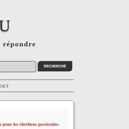
EU
s répondre
TACT
s pour les chrétiens persécutés
.