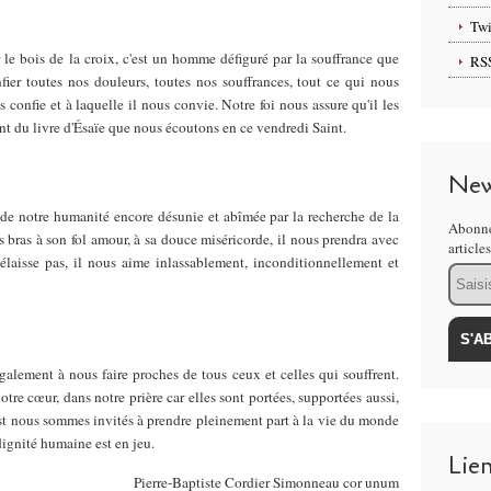
Twi
 le bois de la croix, c'est un homme défiguré par la souffrance que
RS
ier toutes nos douleurs, toutes nos souffrances, tout ce qui nous
 confie et à laquelle il nous convie. Notre foi nous assure qu'il les
rant du livre d'Ésaïe que nous écoutons en ce vendredi Saint.
New
 de notre humanité encore désunie et abîmée par la recherche de la
Abonne
s bras à son fol amour, à sa douce miséricorde, il nous prendra avec
article
laisse pas, il nous aime inlassablement, inconditionnellement et
Email
galement à nous faire proches de tous ceux et celles qui souffrent.
otre cœur, dans notre prière car elles sont portées, supportées aussi,
rist nous sommes invités à prendre pleinement part à la vie du monde
dignité humaine est en jeu.
Lie
Pierre-Baptiste Cordier Simonneau cor unum