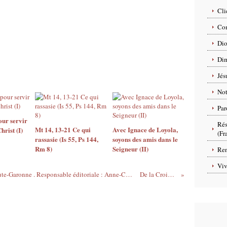
Cli
Com
Dio
Dim
Jés
No
Par
our servir
Rés
Mt 14, 13-21 Ce qui
Avec Ignace de Loyola,
hrist (I)
(Fr
rassasie (Is 55, Ps 144,
soyons des amis dans le
Rm 8)
Seigneur (II)
Ren
Viv
site internet de l'Eglise catholique en Haute-Garonne . Responsable éditoriale : Anne-Charlotte Colombié. Contact : Service diocésain de la communication 28, rue de l"Aude - 31500 Toulouse - Tél. 05 62 71 94 83
De la Croix naît notre espérance (II)