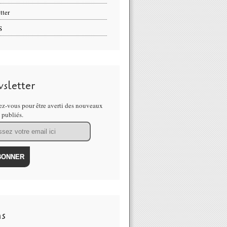
tter
S
sletter
z-vous pour être averti des nouveaux
s publiés.
ns