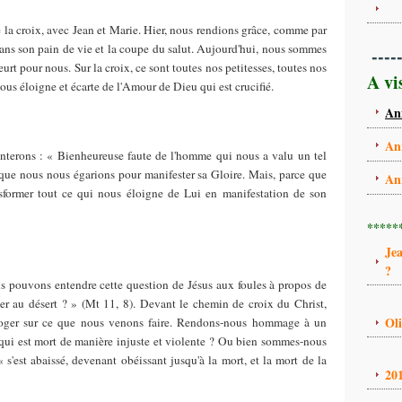
 la croix, avec Jean et Marie. Hier, nous rendions grâce, comme par
ans son pain de vie et la coupe du salut. Aujourd'hui, nous sommes
----
eurt pour nous. Sur la croix, ce sont toutes nos petitesses, toutes nos
A vi
us éloigne et écarte de l'Amour de Dieu qui est crucifié.
An
An
anterons : « Bienheureuse faute de l'homme qui nous a valu un tel
que nous nous égarions pour manifester sa Gloire. Mais, parce que
An
sformer tout ce qui nous éloigne de Lui en manifestation de son
*****
Je
?
us pouvons entendre cette question de Jésus aux foules à propos de
der au désert ? » (Mt 11, 8). Devant le chemin de croix du Christ,
Ol
roger sur ce que nous venons faire. Rendons-nous hommage à un
ui est mort de manière injuste et violente ? Ou bien sommes-nous
 s'est abaissé, devenant obéissant jusqu'à la mort, et la mort de la
20