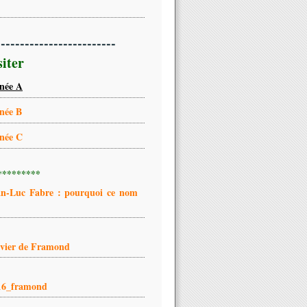
-------------------------
siter
née A
née B
née C
*********
an-Luc Fabre : pourquoi ce nom
ivier de Framond
16_framond