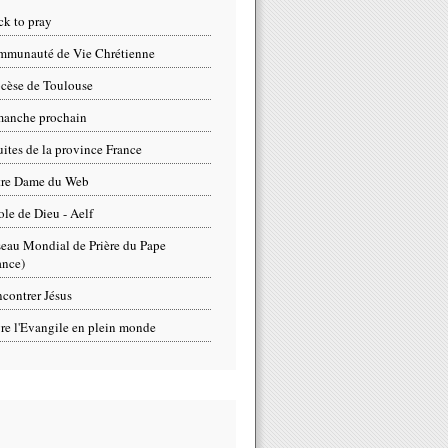
ck to pray
munauté de Vie Chrétienne
cèse de Toulouse
anche prochain
uites de la province France
tre Dame du Web
ole de Dieu - Aelf
eau Mondial de Prière du Pape
ance)
contrer Jésus
re l'Evangile en plein monde