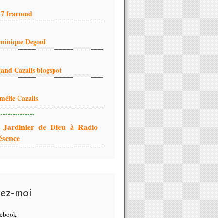
17 framond
minique Degoul
land Cazalis blogspot
mélie Cazalis
---------------
 Jardinier de Dieu à Radio
ésence
vez-moi
cebook