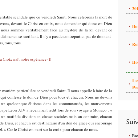
20
 véritable scandale que ce vendredi Saint. Nous célébrons la mort de
vons, devant le Christ en croix, nous demander qui donc est Dieu
Do
 nous sommes véritablement face au mystère de la foi devant ce
d'aimer en se sacrifiant. Il n'y a pas de contrepartie, pas de donnant-
s, tous, tous.
Ro
Ho
-------
Le
Pr
manière particulière ce vendredi Saint. Il nous appelle à faire de la
se qui confesse le don de Dieu pour tous et chacun. Nous ne devons
e un quelconque élitisme dans les communautés, les mouvements
le pape Léon XIV a récemment redit lors de son voyage à Monaco : «
s un motif de division en classes sociales mais, au contraire, chacun
Sui
 de Dieu, et chacun est destinataire d'un don de grâce qui encourage
l. » Car le Christ est mort sur la croix pour chacun de nous.
Fa