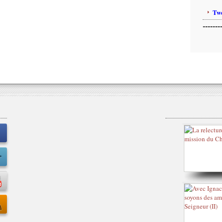
Twe
-------