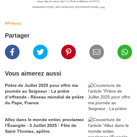
image
https://scontent-cdg2-1.xx.fbcdn.net/hphotos-xfa1/t31.0-
8/s960x960/11229562_464113830422618_8583536584291520440_o.png
#Prières
Partager
Vous aimerez aussi
Prière de Juillet 2025 pour offrir ma
journée au Seigneur : La prière
d’offrande - Réseau mondial de prière
du Pape, France
Allez dans le monde entier, proclamez
l’Évangile - 3 Juillet 2025 : Fête de
Saint Thomas, apôtre.