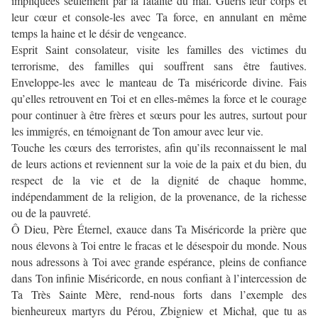
impliquées seulement par la fatalité du mal. Guéris leur corps et
leur cœur et console-les avec Ta force, en annulant en même
temps la haine et le désir de vengeance.
Esprit Saint consolateur, visite les familles des victimes du
terrorisme, des familles qui souffrent sans être fautives.
Enveloppe-les avec le manteau de Ta miséricorde divine. Fais
qu’elles retrouvent en Toi et en elles-mêmes la force et le courage
pour continuer à être frères et sœurs pour les autres, surtout pour
les immigrés, en témoignant de Ton amour avec leur vie.
Touche les cœurs des terroristes, afin qu’ils reconnaissent le mal
de leurs actions et reviennent sur la voie de la paix et du bien, du
respect de la vie et de la dignité de chaque homme,
indépendamment de la religion, de la provenance, de la richesse
ou de la pauvreté.
Ô Dieu, Père Éternel, exauce dans Ta Miséricorde la prière que
nous élevons à Toi entre le fracas et le désespoir du monde. Nous
nous adressons à Toi avec grande espérance, pleins de confiance
dans Ton infinie Miséricorde, en nous confiant à l’intercession de
Ta Très Sainte Mère, rend-nous forts dans l’exemple des
bienheureux martyrs du Pérou, Zbigniew et Michał, que tu as