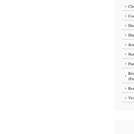
Cli
Com
Dio
Dim
Jés
No
Par
Rés
(Fr
Ren
Viv