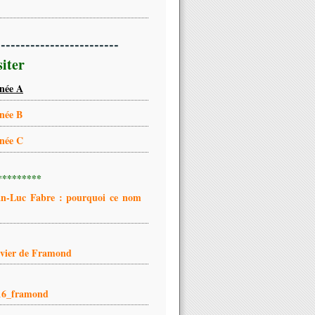
-------------------------
siter
née A
née B
née C
*********
an-Luc Fabre : pourquoi ce nom
ivier de Framond
16_framond