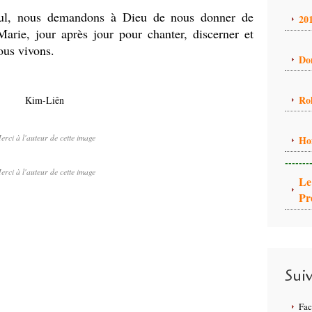
Paul, nous demandons à Dieu de nous donner de
20
 Marie, jour après jour pour chanter, discerner et
nous vivons.
Do
Ro
Kim-Liên
erci à l'auteur de cette image
Ho
-------
erci à l'auteur de cette image
Le
Pr
Sui
Fa