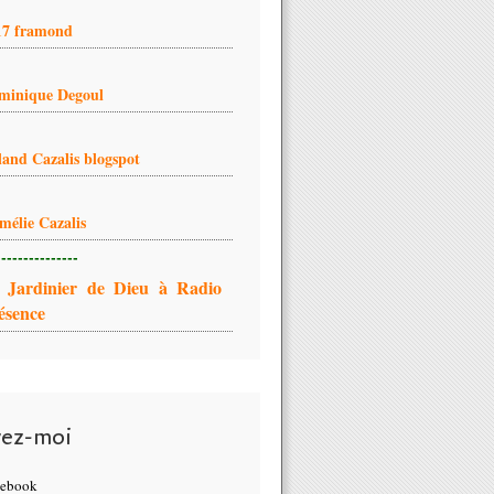
17 framond
minique Degoul
land Cazalis blogspot
mélie Cazalis
---------------
 Jardinier de Dieu à Radio
ésence
vez-moi
cebook