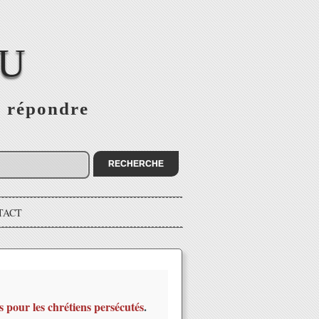
EU
s répondre
TACT
s pour les chrétiens persécutés
.