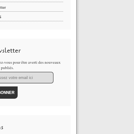
tter
S
sletter
z-vous pour être averti des nouveaux
s publiés.
ns