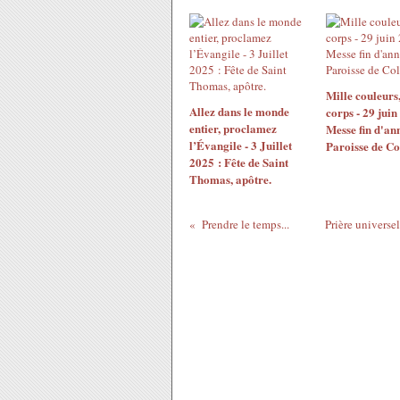
Mille couleurs,
Allez dans le monde
corps - 29 juin
entier, proclamez
Messe fin d'an
l’Évangile - 3 Juillet
Paroisse de C
2025 : Fête de Saint
Thomas, apôtre.
Prendre le temps...
Prière universe