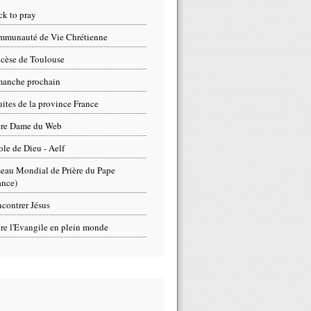
ck to pray
munauté de Vie Chrétienne
cèse de Toulouse
anche prochain
uites de la province France
tre Dame du Web
ole de Dieu - Aelf
eau Mondial de Prière du Pape
ance)
contrer Jésus
re l'Evangile en plein monde