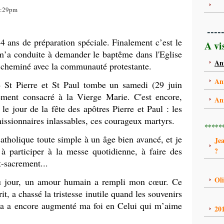
18:29pm
----
 4 ans de préparation spéciale. Finalement c’est le
A vi
m’a conduite à demander le baptême dans l'Eglise
An
 cheminé avec la communauté protestante.
An
e St Pierre et St Paul tombe un samedi (29 juin
ment consacré à la Vierge Marie. C'est encore,
An
le jour de la fête des apôtres Pierre et Paul : les
issionnaires inlassables, ces courageux martyrs.
*****
atholique toute simple à un âge bien avancé, et je
Je
à participer à la messe quotidienne, à faire des
?
t-sacrement...
Ol
au jour, un amour humain a rempli mon cœur. Ce
, a chassé la tristesse inutile quand les souvenirs
la a encore augmenté ma foi en Celui qui m’aime
20