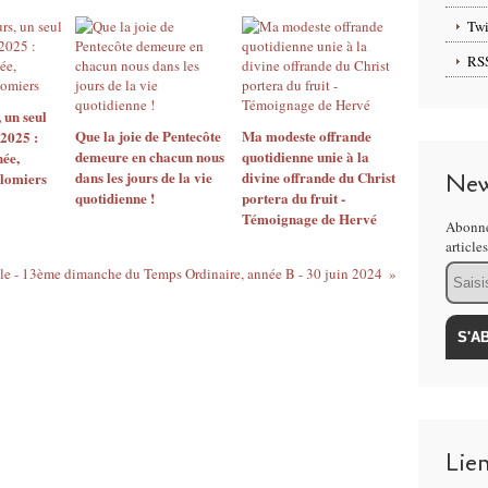
Twi
RS
 un seul
Que la joie de Pentecôte
Ma modeste offrande
 2025 :
demeure en chacun nous
quotidienne unie à la
née,
dans les jours de la vie
divine offrande du Christ
olomiers
New
quotidienne !
portera du fruit -
Témoignage de Hervé
Abonne
article
Email
lle - 13ème dimanche du Temps Ordinaire, année B - 30 juin 2024
Lie