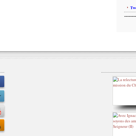
Twe
-------