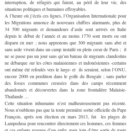
interruption, de réfugiés qui fuient, au péril de leur vie, des
situations politiques et humaines effroyables.
A l’heure où j’écris ces lignes, l’Organisation Internationale pour
les Migrations annonce de nouveaux chiffres alarmants, plus de
34 500 migrants et demandeurs d’asile sont arrivés en Italie
depuis le début de l’année et au moins 1770 sont morts ou ont
disparu en mer ; nous apprenons que 300 migrants sans abri et
sans asile vivent dans un camp installé en plein cœur de Paris ; il
ne se passe pas un jour sans qu’un bateau de migrants clandestins
ne débarque sur les côtes malaisiennes et indonésiennes -certains
ont même été refoulés vers le large- et ils seraient, selon l’ONU,
encore 2000 en perdition dans le golfe du Bengale ; sans parler
des fosses communes creusées dans des camps récemment
abandonnés et découvertes dans la zone frontalière Malaisie-
Thaïlande …
Cette situation inhumaine n’est malheureusement pas récente.
Nous n’oublions pas que la toute première sortie officielle du Pape
François, après son élection en mars 2013, fut les plages de
Lampedusa pour rencontrer directement ces hommes, ces femmes
et ces enfants revenus d’un enfer, mais loin d’être sortis de toute