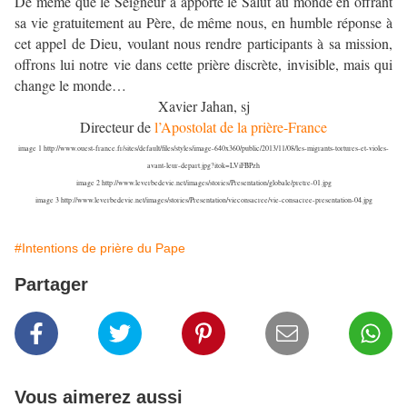
De même que le Seigneur a apporté le Salut au monde en offrant
sa vie gratuitement au Père, de même nous, en humble réponse à
cet appel de Dieu, voulant nous rendre participants à sa mission,
offrons lui notre vie dans cette prière discrète, invisible, mais qui
change le monde…
Xavier Jahan, sj
Directeur de
l’Apostolat de la prière-France
image 1 http://www.ouest-france.fr/sites/default/files/styles/image-640x360/public/2013/11/08/les-migrants-tortures-et-violes-
avant-leur-depart.jpg?itok=LViFBPzh
image 2 http://www.leverbedevie.net/images/stories/Presentation/globale/pretre-01.jpg
image 3 http://www.leverbedevie.net/images/stories/Presentation/vieconsacree/vie-consacree-presentation-04.jpg
#Intentions de prière du Pape
Partager
Vous aimerez aussi