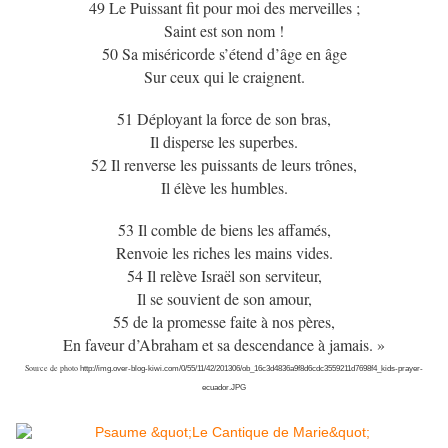
49 Le Puissant fit pour moi des merveilles ;
Saint est son nom !
50 Sa miséricorde s’étend d’âge en âge
Sur ceux qui le craignent.
51 Déployant la force de son bras,
Il disperse les superbes.
52 Il renverse les puissants de leurs trônes,
Il élève les humbles.
53 Il comble de biens les affamés,
Renvoie les riches les mains vides.
54 Il relève Israël son serviteur,
Il se souvient de son amour,
55 de la promesse faite à nos pères,
En faveur d’Abraham et sa descendance à jamais. »
Source de photo
http://img.over-blog-kiwi.com/0/55/11/42/201306/ob_16c3d4836a9f8d6cdc3559211d7698f4_kids-prayer-
ecuador.JPG