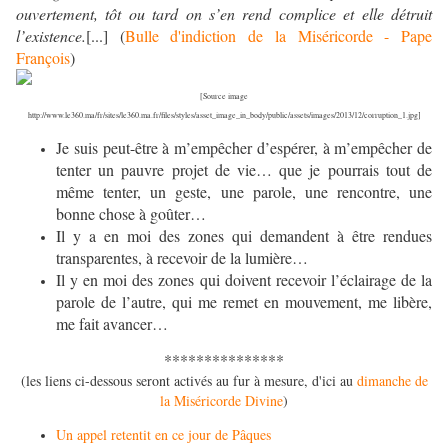
ouvertement, tôt ou tard on s’en rend complice et elle détruit
l’existence.
[...] (
Bulle d'indiction de la Miséricorde - Pape
François
)
[Source image
http://www.le360.ma/fr/sites/le360.ma.fr/files/styles/asset_image_in_body/public/assets/images/2013/12/corruption_1.jpg]
Je suis peut-être à m’empêcher d’espérer, à m’empêcher de
tenter un pauvre projet de vie… que je pourrais tout de
même tenter, un geste, une parole, une rencontre, une
bonne chose à goûter…
Il y a en moi des zones qui demandent à être rendues
transparentes, à recevoir de la lumière…
Il y en moi des zones qui doivent recevoir l’éclairage de la
parole de l’autre, qui me remet en mouvement, me libère,
me fait avancer…
***************
(les liens ci-dessous seront activés au fur à mesure, d'ici au
dimanche de
la Miséricorde Divine
)
Un appel retentit en ce jour de Pâques