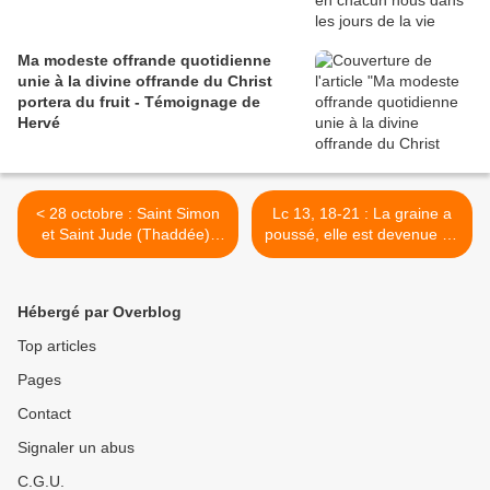
Ma modeste offrande quotidienne
unie à la divine offrande du Christ
portera du fruit - Témoignage de
Hervé
< 28 octobre : Saint Simon
Lc 13, 18-21 : La graine a
et Saint Jude (Thaddée),
poussé, elle est devenue un
apôtres
arbre - Mardi, 30ème
Semaine du Temps
Ordinaire, B >
Hébergé par Overblog
Top articles
Pages
Contact
Signaler un abus
C.G.U.