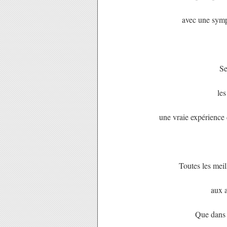
avec une sympa
Se
le
une vraie expérience d
Toutes les meil
aux a
Que dans 