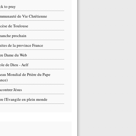
ck to pray
munauté de Vie Chrétienne
cèse de Toulouse
anche prochain
uites de la province France
tre Dame du Web
ole de Dieu - Aelf
eau Mondial de Prière du Pape
ance)
contrer Jésus
re l'Evangile en plein monde