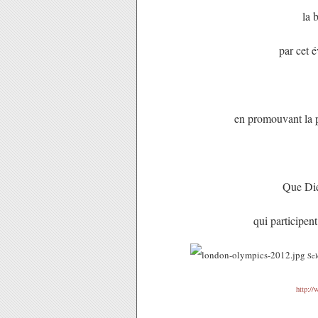
la 
par cet é
en promouvant la p
Que Die
qui participen
Sel
http://