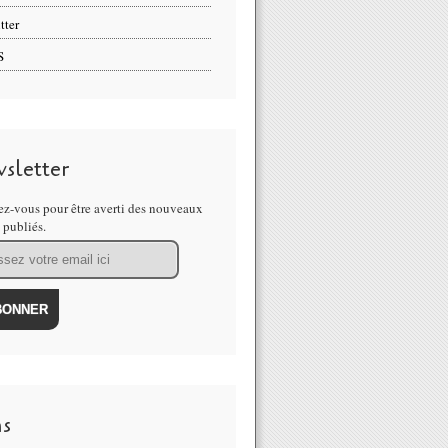
tter
S
sletter
z-vous pour être averti des nouveaux
s publiés.
ns