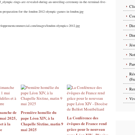
03_olympic-rings-are-revealed-during-an-unveiling-ceremony-in-the-terminal-five-
Cli
-in-preparation-for-the-london-2012-olympic-games-in-london.jpg
Com
Dio
veloppementcommercial.com/images/london-olympics-2012.jpg
Dim
Jés
No
Par
Rés
(Fr
Ren
Viv
manche de
Première homélie du
La Conférence des
 mai 2025,
pape Léon XIV, à la
évêques de France rend
 et à la
Chapelle Sixtine, matin 9
grâce pour le nouveau
re
mai 2025
pape Léon XIV - Diocèse