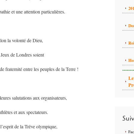
20
thie et une attention particulières.
Do
lon la volonté de Dieu,
Ro
s Jeux de Londres soient
Ho
e fraternité entre les peuples de la Terre !
-------
Le
Pr
leures salutations aux organisateurs,
thlètes et aux spectateurs.
Sui
l’esprit de la Trêve olympique,
Fa