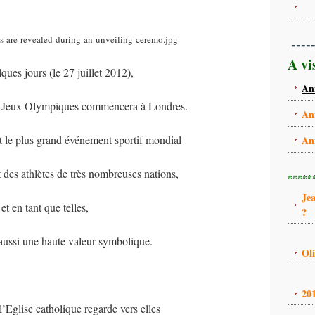
----
A vi
ues jours (le 27 juillet 2012),
An
 Jeux Olympiques commencera à Londres.
An
 le plus grand événement sportif mondial
An
 des athlètes de très nombreuses nations,
*****
Je
et en tant que telles,
?
 aussi une haute valeur symbolique.
Ol
20
’Eglise catholique regarde vers elles