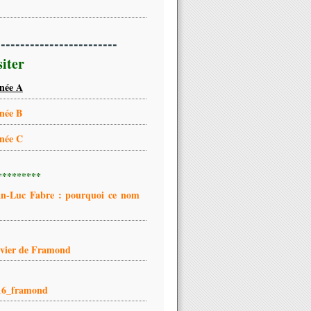
-------------------------
siter
née A
née B
née C
*********
an-Luc Fabre : pourquoi ce nom
ivier de Framond
16_framond