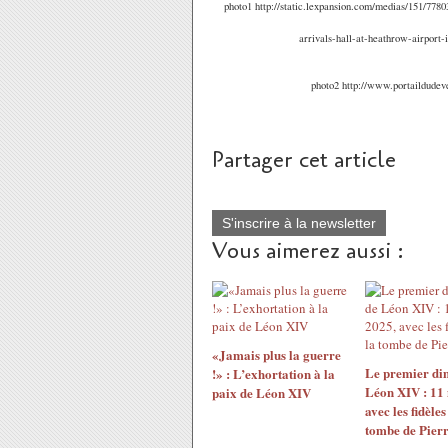
photo1 http://static.lexpansion.com/medias/151/778
arrivals-hall-at-heathrow-airport
photo2 http://www.portaildude
Partager cet article
S'inscrire à la newsletter
Vous aimerez aussi :
«Jamais plus la guerre
Le premier di
!» : L’exhortation à la
Léon XIV : 11
paix de Léon XIV
avec les fidèles
tombe de Pier