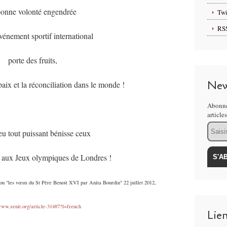
bonne volonté engendrée
Twi
RS
vénement sportif international
porte des fruits,
New
aix et la réconciliation dans le monde !
Abonne
article
Email
u tout puissant bénisse ceux
t aux Jeux olympiques de Londres !
on "les vœux du St Père Benoit XVI par Anita Bourdin" 22 juillet 2012,
www.zenit.org/article-31487?l=french
Lie