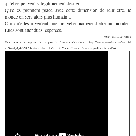
qu’elles peuvent si légitimement désirer.
Qu’elles prennent place avec cette dimension de leur être, le
monde en sera alors plus humain...
Oui qu’elles inventent une nouvelle manière d’être au monde...
Elles sont attendues, espérées...
Père Jean-Luc Fabre
Des paroles de sagesse de la part de femmes africaines... http://www.youtube.com/watch?
v=SnmbyQ4ZZtk&feature=share (Merci à Marie-Claude d'avoir signalé cette vidéo)