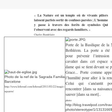
La Nature est un temple où de vivants piliers
«
laissent parfois sortir de confuses paroles ; L'homme
y passe à travers des forêts de symboles Qui
l'observent avec des regards familiers.
»
Charles Baudelaire
Porte de la Basilique de la 
Bethléem. La porte a été 
pour prévenir l’intrusion
cavalier dans cet espace sa
dame qui se tient devant se
Grace... Porte comme appe
Photo de la nef de la Sagrada Familia
l’humilité pour aller à la re
Barcelone
Celui qui s’anéantit p
http://www.kthread.com/kthread/2011/05/22/magic-
rencontrer [dans sa naissanc
squares/
sauver [dans sa mort]..
photo:
http://blog.travelpod.com/trav
photo/stereotype/1/13131669