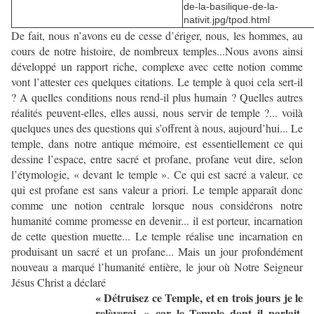
de-la-basilique-de-la-
nativit.jpg/tpod.html
De fait, nous n’avons eu de cesse d’ériger, nous, les hommes, au
cours de notre histoire, de nombreux temples...Nous avons ainsi
développé un rapport riche, complexe avec cette notion comme
vont l’attester ces quelques citations. Le temple à quoi cela sert-il
? A quelles conditions nous rend-il plus humain ? Quelles autres
réalités peuvent-elles, elles aussi, nous servir de temple ?... voilà
quelques unes des questions qui s’offrent à nous, aujourd’hui... Le
temple, dans notre antique mémoire, est essentiellement ce qui
dessine l’espace, entre sacré et profane, profane veut dire, selon
l’étymologie, « devant le temple ». Ce qui est sacré a valeur, ce
qui est profane est sans valeur a priori. Le temple apparaît donc
comme une notion centrale lorsque nous considérons notre
humanité comme promesse en devenir... il est porteur, incarnation
de cette question muette... Le temple réalise une incarnation en
produisant un sacré et un profane... Mais un jour profondément
nouveau a marqué l’humanité entière, le jour où Notre Seigneur
Jésus Christ a déclaré
« Détruisez ce Temple, et en trois jours je le
relèverai. » car le Temple dont il parlait,