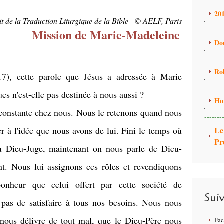
20
it de la Traduction Liturgique de la Bible - © AELF, Paris
Mission de Marie-Madeleine
Do
Ro
7), cette parole que Jésus a adressée à Marie
s n'est-elle pas destinée à nous aussi ?
Ho
t constante chez nous. Nous le retenons quand nous
-------
r à l'idée que nous avons de lui. Fini le temps où
Le
Pr
du Dieu-Juge, maintenant on nous parle de Dieu-
t. Nous lui assignons ces rôles et revendiquons
onheur que celui offert par cette société de
Sui
as de satisfaire à tous nos besoins. Nous nous
nous délivre de tout mal, que le Dieu-Père nous
Fa