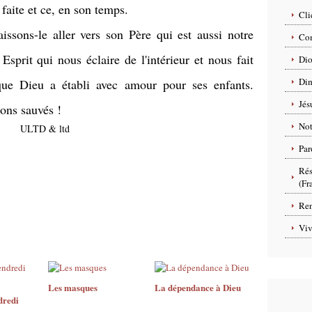
faite et ce, en son temps.
Cli
aissons-le aller vers son Père qui est aussi notre
Com
Esprit qui nous éclaire de l'intérieur et nous fait
Dio
Dim
ue Dieu a établi avec amour pour ses enfants.
Jés
rons sauvés !
No
ULTD & ltd
Par
Rés
(Fr
Ren
Viv
Les masques
La dépendance à Dieu
dredi