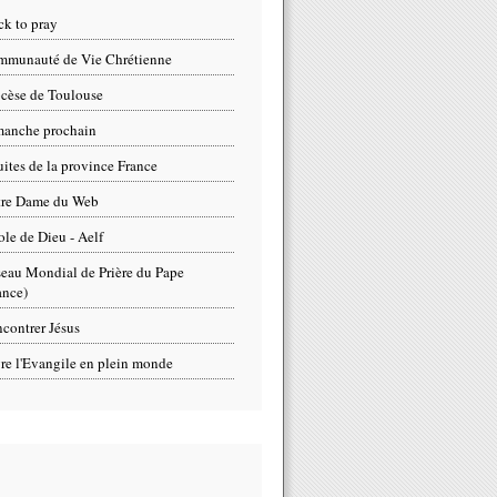
ck to pray
munauté de Vie Chrétienne
cèse de Toulouse
anche prochain
uites de la province France
tre Dame du Web
ole de Dieu - Aelf
eau Mondial de Prière du Pape
ance)
contrer Jésus
re l'Evangile en plein monde