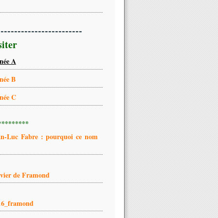
-------------------------
siter
née A
née B
née C
*********
an-Luc Fabre : pourquoi ce nom
ivier de Framond
16_framond