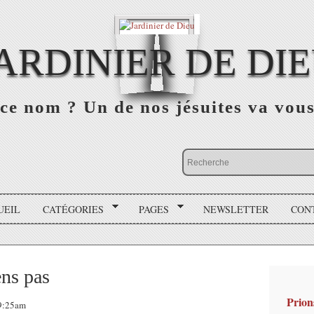
ARDINIER DE DI
ce nom ? Un de nos jésuites va vou
UEIL
CATÉGORIES
PAGES
NEWSLETTER
CON
ens pas
Prion
09:25am