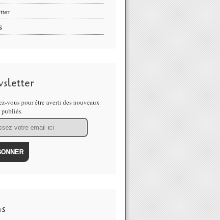
tter
S
sletter
z-vous pour être averti des nouveaux
s publiés.
ns