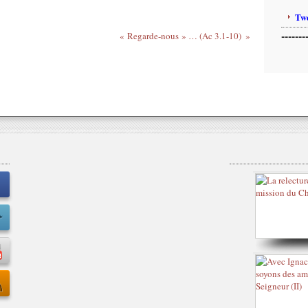
Twe
-------
« Regarde-nous » … (Ac 3.1-10)