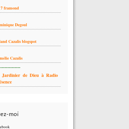
17 framond
minique Degoul
land Cazalis blogspot
mélie Cazalis
---------------
 Jardinier de Dieu à Radio
ésence
vez-moi
cebook