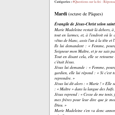
Catégories :
#Questions sur la foi : Répons
Mardi
(octave de Pâques)
Évangile de Jésus-Christ selon sain
Marie Madeleine restait là dehors, à 
tout en larmes, et, à l'endroit où le
vêtus de blanc, assis l'un à la tête et 
Ils lui demandent : « Femme, pourq
Seigneur mon Maître, et je ne sais pa
Tout en disant cela, elle se retourne 
c'était Jésus.
Jésus lui demande : « Femme, pourqu
gardien, elle lui répond : « Si c'est t
reprendre. »
Jésus lui dit alors : « Marie ! » Elle s
: « Maître » dans la langue des Juifs.
Jésus reprend : « Cesse de me tenir, 
mes frères pour leur dire que je mo
Dieu. »
Marie Madeleine s'en va donc annonce