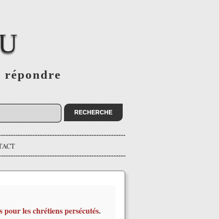
EU
s répondre
TACT
s pour les chrétiens persécutés
.