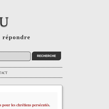
EU
s répondre
TACT
s pour les chrétiens persécutés
.