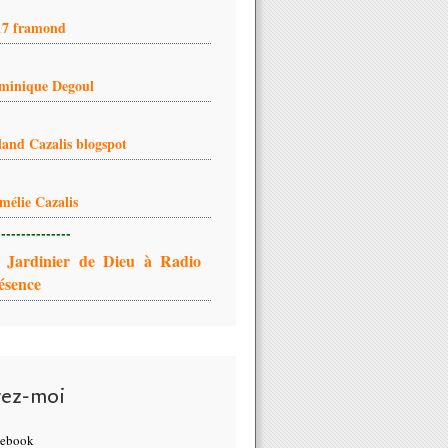
17 framond
minique Degoul
land Cazalis blogspot
mélie Cazalis
---------------
 Jardinier de Dieu à Radio
ésence
vez-moi
cebook