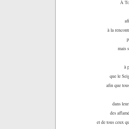
À Toi
afi
à la rencon
p
mais s
à 
que le Sei
afin que tou
dans leur
des affamé
et de tous ceux qu