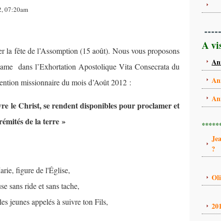
12, 07:20am
----
A vi
er la fête de l’Assomption (15 août). Nous vous proposons
An
 Dame dans l’Exhortation Apostolique Vita Consecrata du
An
ntention missionnaire du mois d’Août 2012 :
An
vre le Christ, se rendent disponibles pour proclamer et
émités de la terre »
*****
Je
?
rie, figure de l'Église,
Ol
e sans ride et sans tache,
es jeunes appelés à suivre ton Fils,
20