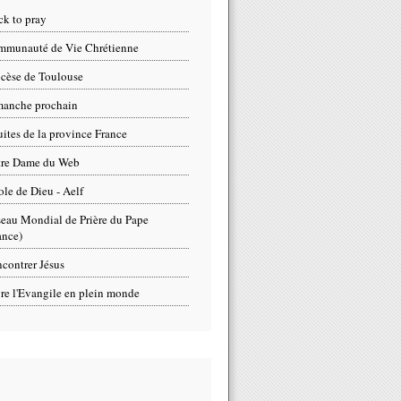
ck to pray
munauté de Vie Chrétienne
cèse de Toulouse
anche prochain
uites de la province France
tre Dame du Web
ole de Dieu - Aelf
eau Mondial de Prière du Pape
ance)
contrer Jésus
re l'Evangile en plein monde