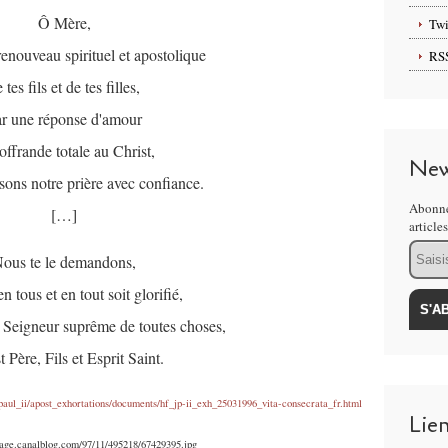
Ô Mère,
Twi
renouveau spirituel et apostolique
RS
 tes fils et de tes filles,
r une réponse d'amour
'offrande totale au Christ,
New
sons notre prière avec confiance.
Abonne
[…]
article
Email
ous te le demandons,
n tous et en tout soit glorifié,
 Seigneur suprême de toutes choses,
t Père, Fils et Esprit Saint.
paul_ii/apost_exhortations/documents/hf_jp-ii_exh_25031996_vita-consecrata_fr.html
Lie
orage.canalblog.com/97/11/495218/67429395.jpg