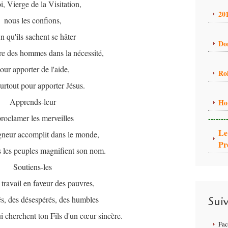
, Vierge de la Visitation,
20
nous les confions,
n qu'ils sachent se hâter
Do
tre des hommes dans la nécessité,
our apporter de l'aide,
Ro
urtout pour apporter Jésus.
Apprends-leur
Ho
proclamer les merveilles
-------
Le
gneur accomplit dans le monde,
Pr
s les peuples magnifient son nom.
Soutiens-les
 travail en faveur des pauvres,
s, des désespérés, des humbles
Sui
i cherchent ton Fils d'un cœur sincère.
Fa