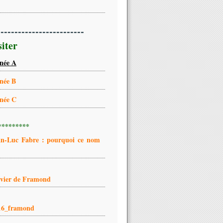
-------------------------
siter
née A
née B
née C
*********
an-Luc Fabre : pourquoi ce nom
ivier de Framond
16_framond