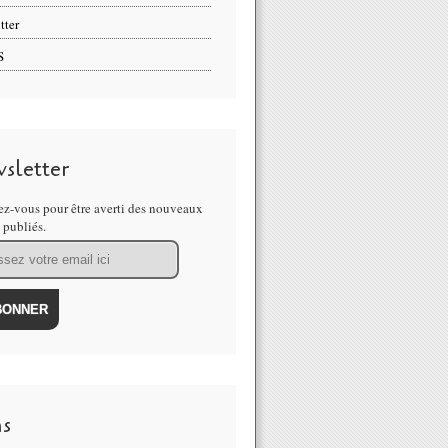
tter
S
sletter
z-vous pour être averti des nouveaux
s publiés.
ns