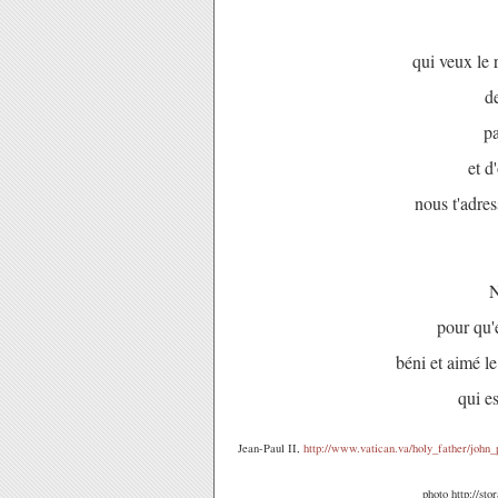
qui veux le 
de
pa
et d
nous t'adres
N
pour qu'e
béni et aimé le
qui es
Jean-Paul II,
http://www.vatican.va/holy_father/john_
photo http://st