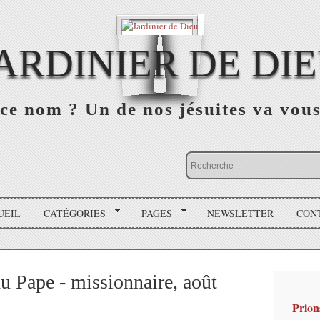
ARDINIER DE DI
ce nom ? Un de nos jésuites va vou
UEIL
CATÉGORIES
PAGES
NEWSLETTER
CON
du Pape - missionnaire, août
Prion