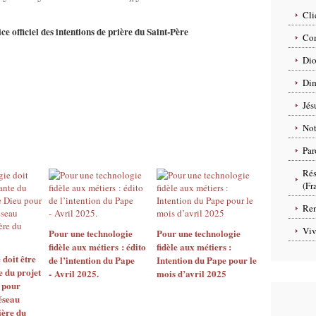
Cli
ce officiel des intentions de prière du Saint-Père
Com
Dio
Dim
Jés
No
Par
Rés
(Fr
Ren
Viv
Pour une technologie
Pour une technologie
fidèle aux métiers : édito
fidèle aux métiers :
 doit être
de l’intention du Pape
Intention du Pape pour le
e du projet
- Avril 2025.
mois d’avril 2025
u pour
éseau
ière du