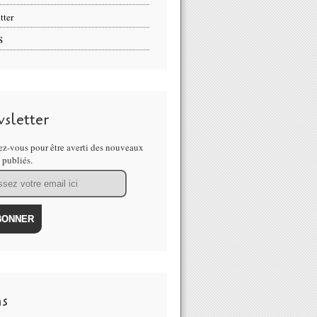
tter
S
sletter
z-vous pour être averti des nouveaux
s publiés.
ns