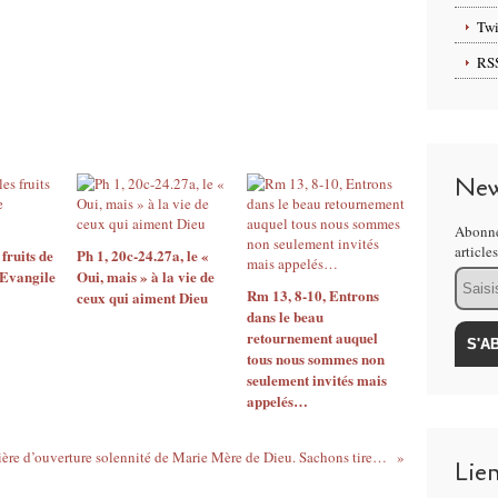
Twi
RS
New
Abonne
article
 fruits de
Ph 1, 20c-24.27a, le «
’Evangile
Oui, mais » à la vie de
Email
Rm 13, 8-10, Entrons
ceux qui aiment Dieu
dans le beau
retournement auquel
tous nous sommes non
seulement invités mais
appelés…
Prière d’ouverture solennité de Marie Mère de Dieu. Sachons tirer profit du trésor du Salut aujourd’hui grâce à l’action de la maternité virginale…
Lie