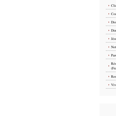
Cli
Com
Dio
Dim
Jés
No
Par
Rés
(Fr
Ren
Viv