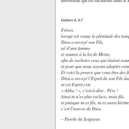
universelle qui est enchâssée dans l
Galates 4, 4-7
Frères,
lorsqu’est venue la plénitude des tem
Dieu a envoyé son Fils,
né d’une femme
et soumis à la loi de Moïse,
afin de racheter ceux qui étaient soum
et pour que nous soyons adoptés com
Et voici la preuve que vous êtes des fi
Dieu a envoyé l’Esprit de son Fils d
et cet Esprit crie
« Abba ! », c’est-à-dire : Père !
Ainsi tu n’es plus esclave, mais fils,
et puisque tu es fils, tu es aussi héritie
c’est l’oeuvre de Dieu.
– Parole du Seigneur.