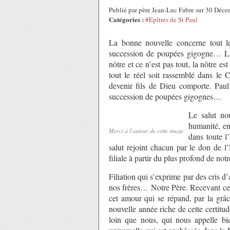
Publié par père Jean-Luc Fabre sur 30 Déc
Catégories :
#Epîtres de St Paul
La bonne nouvelle concerne tout le
succession de poupées gigogne… La 
nôtre et ce n’est pas tout, la nôtre e
tout le réel soit rassemblé dans le
devenir fils de Dieu comporte. Paul
succession de poupées gigognes…
Le salut no
humanité, ent
Merci à l'auteur de cette image
dans toute l
salut rejoint chacun par le don de l
filiale à partir du plus profond de not
Filiation qui s’exprime par des cris d
nos frères… Notre Père. Recevant ce
cet amour qui se répand, par la grâ
nouvelle année riche de cette certitu
loin que nous, qui nous appelle bi