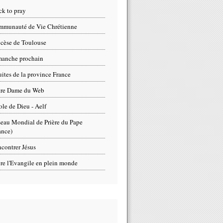
ck to pray
munauté de Vie Chrétienne
cèse de Toulouse
anche prochain
uites de la province France
tre Dame du Web
ole de Dieu - Aelf
eau Mondial de Prière du Pape
ance)
contrer Jésus
re l'Evangile en plein monde