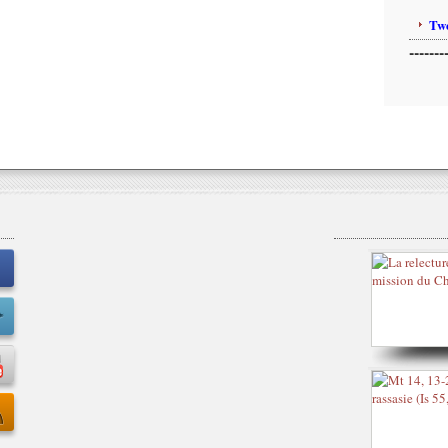
Twe
-------