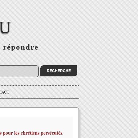
EU
s répondre
TACT
s pour les chrétiens persécutés
.