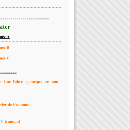
-------------------------
siter
née A
née B
née C
*********
an-Luc Fabre : pourquoi ce nom
ivier de Framond
16_framond