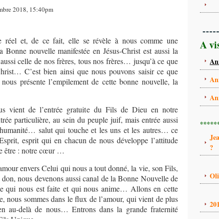
embre 2018, 15:40pm
----
 réel et, de ce fait, elle se révèle à nous comme une
A vi
Bonne nouvelle manifestée en Jésus-Christ est aussi la
st aussi celle de nos frères, tous nos frères… jusqu’à ce que
An
 Christ… C’est bien ainsi que nous pouvons saisir ce que
An
 nous présente l’empilement de cette bonne nouvelle, la
An
us vient de l’entrée gratuite du Fils de Dieu en notre
rée particulière, au sein du peuple juif, mais entrée aussi
*****
’humanité… salut qui touche et les uns et les autres… ce
Je
’Esprit, esprit qui en chacun de nous développe l’attitude
?
re être : notre cœur …
’amour envers Celui qui nous a tout donné, la vie, son Fils,
Ol
 don, nous devenons aussi canal de la Bonne Nouvelle de
ce qui nous est faite et qui nous anime… Allons en cette
de, nous sommes dans le flux de l’amour, qui vient de plus
20
en au-delà de nous… Entrons dans la grande fraternité