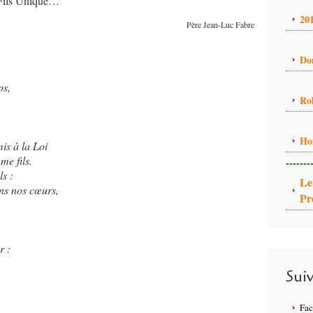
e Fils Unique…
20
Père Jean-Luc Fabre
Do
ps,
Ro
Ho
is à la Loi
me fils.
-------
ls :
Le
ans nos cœurs,
Pr
r :
Sui
Fa