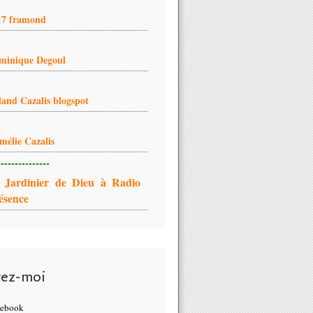
17 framond
minique Degoul
land Cazalis blogspot
mélie Cazalis
---------------
 Jardinier de Dieu à Radio
ésence
vez-moi
cebook