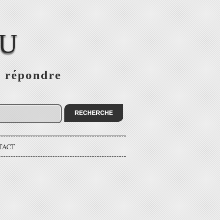
EU
s répondre
TACT