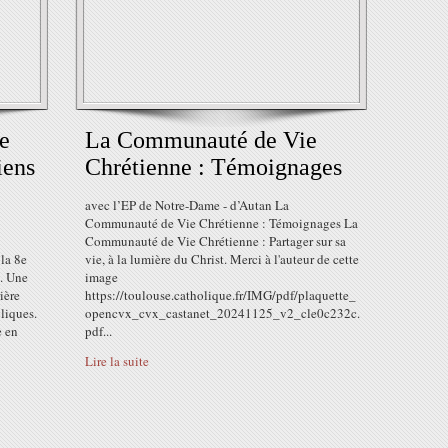
e
La Communauté de Vie
iens
Chrétienne : Témoignages
avec l’EP de Notre-Dame - d’Autan La
Communauté de Vie Chrétienne : Témoignages La
Communauté de Vie Chrétienne : Partager sur sa
la 8e
vie, à la lumière du Christ. Merci à l'auteur de cette
t. Une
image
ière
https://toulouse.catholique.fr/IMG/pdf/plaquette_
oliques.
opencvx_cvx_castanet_20241125_v2_cle0c232c.
e en
pdf...
Lire la suite