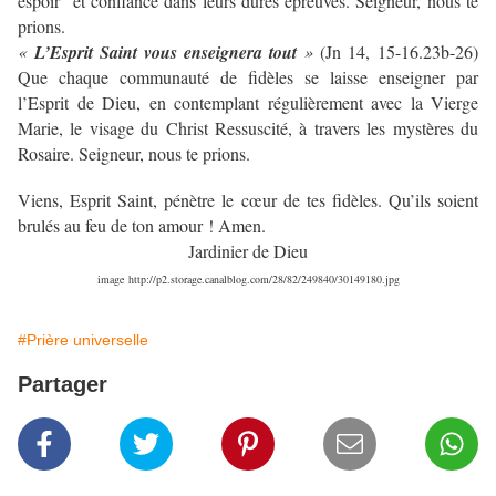
espoir et confiance dans leurs dures épreuves. Seigneur, nous te
prions.
«
L’Esprit Saint vous enseignera tout
»
(Jn 14, 15-16.23b-26)
Que chaque communauté de fidèles se laisse enseigner par
l’Esprit de Dieu, en contemplant régulièrement avec la Vierge
Marie, le visage du Christ Ressuscité, à travers les mystères du
Rosaire. Seigneur, nous te prions.
Viens, Esprit Saint, pénètre le cœur de tes fidèles. Qu’ils soient
brulés au feu de ton amour ! Amen.
Jardinier de Dieu
image
http://p2.storage.canalblog.com/28/82/249840/30149180.jpg
#Prière universelle
Partager