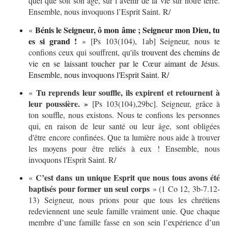
quel que soit son âge, sur l’avenir de la vie sur notre terre.
Ensemble, nous invoquons l’Esprit Saint. R/
Bénis le Seigneur, ô mon âme ; Seigneur mon Dieu, tu
«
es si grand !
» [Ps 103(104), 1ab] Seigneur, nous te
confions ceux qui souffrent, qu'ils
trouvent des chemins de
vie en se laissant toucher par le Cœur aimant de Jésus.
Ensemble, nous invoquons l'Esprit Saint. R/
Tu reprends leur souffle, ils expirent et retournent à
«
leur poussière. »
[Ps 103(104),29bc]. Seigneur, grâce à
ton souffle, nous existons. Nous te confions les personnes
qui, en raison de leur santé ou leur âge, sont obligées
d'être encore confinées. Que ta lumière nous aide à trouver
les moyens pour être reliés à eux ! Ensemble, nous
invoquons l'Esprit Saint. R/
C’est dans un unique Esprit que nous tous avons été
«
baptisés pour former un seul corps
» (1 Co 12, 3b-7.12-
13) Seigneur, nous prions pour que tous les chrétiens
redeviennent une seule famille vraiment unie. Que chaque
membre d’une famille fasse en son sein l’expérience d’un