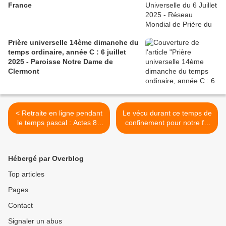
France
Prière universelle 14ème dimanche du
temps ordinaire, année C : 6 juillet
2025 - Paroisse Notre Dame de
Clermont
< Retraite en ligne pendant
Le vécu durant ce temps de
le temps pascal : Actes 8 -
confinement pour notre foi
effondrement et ouverture
chrétienne >
Hébergé par Overblog
Top articles
Pages
Contact
Signaler un abus