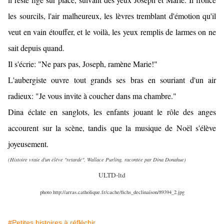
les sourcils, l'air malheureux, les lèvres tremblant d'émotion qu'il
veut en vain étouffer, et le voilà, les yeux remplis de larmes on ne
sait depuis quand.
Il s'écrie: "Ne pars pas, Joseph, ramène Marie!"
L'aubergiste ouvre tout grands ses bras en souriant d'un air
radieux: "Je vous invite à coucher dans ma chambre."
Dina éclate en sanglots, les enfants jouant le rôle des anges
accourent sur la scène, tandis que la musique de Noël s'élève
joyeusement.
(Histoire vraie d'un élève "retardé", Wallace Purling, racontée par Dina Donahue)
ULTD-ltd
photo http://arras.catholique.fr/cache/fichs_declinaison/89394_2.jpg
#Petites histoires à réfléchir