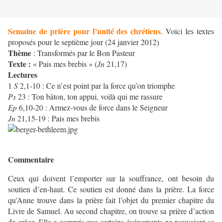
Semaine de prière pour l’unité des chrétiens
. Voici les textes
proposés pour le septième jour (24 janvier 2012)
Thème
: Transformés par le Bon Pasteur
Texte :
« Pais mes brebis » (
Jn
21,17)
Lectures
1
S
2,1-10 : Ce n’est point par la force qu’on triomphe
Ps
23 : Ton bâton, ton appui, voilà qui me rassure
Ep
6,10-20 : Armez-vous de force dans le Seigneur
Jn
21,15-19 : Pais mes brebis
Commentaire
Ceux qui doivent l’emporter sur la souffrance, ont besoin du
soutien d’en-haut. Ce soutien est donné dans la prière. La force
qu’Anne trouve dans la prière fait l’objet du premier chapitre du
Livre de Samuel. Au second chapitre, on trouve sa prière d’action
de grâce. Elle a compris que certains événements ne pouvaient se