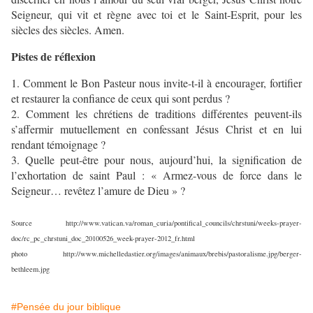
Seigneur, qui vit et règne avec toi et le Saint-Esprit, pour les
siècles des siècles. Amen.
Pistes de réflexion
1. Comment le Bon Pasteur nous invite-t-il à encourager, fortifier
et restaurer la confiance de ceux qui sont perdus ?
2. Comment les chrétiens de traditions différentes peuvent-ils
s’affermir mutuellement en confessant Jésus Christ et en lui
rendant témoignage ?
3. Quelle peut-être pour nous, aujourd’hui, la signification de
l’exhortation de saint Paul : « Armez-vous de force dans le
Seigneur… revêtez l’amure de Dieu » ?
Source http://www.vatican.va/roman_curia/pontifical_councils/chrstuni/weeks-prayer-
doc/rc_pc_chrstuni_doc_20100526_week-prayer-2012_fr.html
photo http://www.michelledastier.org/images/animaux/brebis/pastoralisme.jpg/berger-
bethleem.jpg
#Pensée du jour biblique