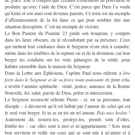
produire qu’avec l’aide de Dieu. C’est parce que Dieu l’a voulu
qu’Anne et son mari sont devenus parents. Ce texte est un exemple
d’affermissement de la foi dans ce qui peut sembler être une
situation désespérée. C’est un exemple de victoire.
Le Bon Pasteur du Psaume 23 guide son troupeau, y compris
dans les lieux obscurs, en le réconfortant par sa présence. Ceux
qui mettent leur confiance dans le Seigneur n’ont rien à craindre,
même dans les ténèbres de la rupture ou et de la désunion, car leur
berger les conduira sur les verts pâturages de la vérité, pour
habiter ensemble dans la maison du Seigneur.
Dans la Lettre aux Éphésiens, l’apôtre Paul nous exhorte à
être
forts dans le Seigneur et de sa force toute-puissante
et, pour cela,
à revêtir l’armure spirituelle : vérité, justice, annonce de la Bonne
Nouvelle, foi, salut, parole de Dieu, prière et intercession.
Le Seigneur ressuscité exhorte Pierre – et, en sa personne, tout
disciple – à découvrir qu’il est habité par l’amour de celui qui est
le seul vrai berger. Si tu as en toi un tel amour,
Pais mes brebis
!
Autrement dit, nourris-les, protège-les, prends soin d’elles,
fortifie-les – car elles sont à moi et m’appartiennent ! Sois mon
bon serviteur et veille sur ceux qui se sont mis à m’aimer et à