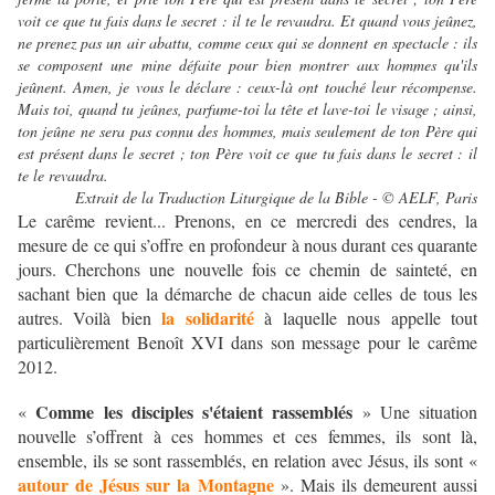
voit ce que tu fais dans le secret : il te le revaudra. Et quand vous jeûnez,
ne prenez pas un air abattu, comme ceux qui se donnent en spectacle : ils
se composent une mine défaite pour bien montrer aux hommes qu'ils
jeûnent. Amen, je vous le déclare : ceux-là ont touché leur récompense.
Mais toi, quand tu jeûnes, parfume-toi la tête et lave-toi le visage ; ainsi,
ton jeûne ne sera pas connu des hommes, mais seulement de ton Père qui
est présent dans le secret ; ton Père voit ce que tu fais dans le secret : il
te le revaudra.
Extrait de la Traduction Liturgique de la Bible - © AELF, Paris
Le carême revient... Prenons, en ce mercredi des cendres, la
mesure de ce qui s’offre en profondeur à nous durant ces quarante
jours. Cherchons une nouvelle fois ce chemin de sainteté, en
sachant bien que la démarche de chacun aide celles de tous les
la solidarité
autres. Voilà bien
à laquelle nous appelle tout
particulièrement Benoît XVI dans son message pour le carême
2012.
Comme les disciples s'étaient rassemblés
«
» Une situation
nouvelle s’offrent à ces hommes et ces femmes, ils sont là,
ensemble, ils se sont rassemblés, en relation avec Jésus, ils sont «
autour de Jésus sur la Montagne
». Mais ils demeurent aussi