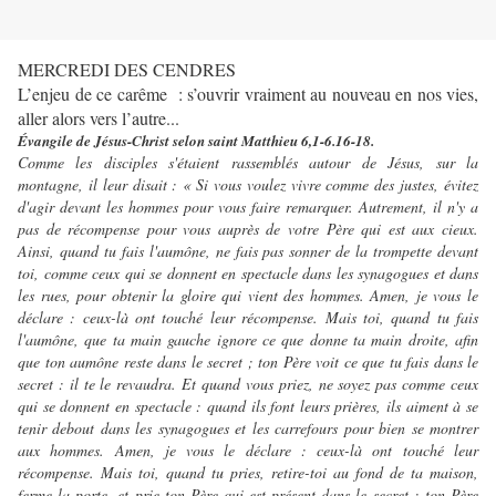
MERCREDI DES CENDRES
L’enjeu de ce carême : s’ouvrir vraiment au nouveau en nos vies,
aller alors vers l’autre...
Évangile de Jésus-Christ selon saint Matthieu 6,1-6.16-18.
Comme les disciples s'étaient rassemblés autour de Jésus, sur la
montagne, il leur disait : « Si vous voulez vivre comme des justes, évitez
d'agir devant les hommes pour vous faire remarquer. Autrement, il n'y a
pas de récompense pour vous auprès de votre Père qui est aux cieux.
Ainsi, quand tu fais l'aumône, ne fais pas sonner de la trompette devant
toi, comme ceux qui se donnent en spectacle dans les synagogues et dans
les rues, pour obtenir la gloire qui vient des hommes. Amen, je vous le
déclare : ceux-là ont touché leur récompense. Mais toi, quand tu fais
l'aumône, que ta main gauche ignore ce que donne ta main droite, afin
que ton aumône reste dans le secret ; ton Père voit ce que tu fais dans le
secret : il te le revaudra. Et quand vous priez, ne soyez pas comme ceux
qui se donnent en spectacle : quand ils font leurs prières, ils aiment à se
tenir debout dans les synagogues et les carrefours pour bien se montrer
aux hommes. Amen, je vous le déclare : ceux-là ont touché leur
récompense. Mais toi, quand tu pries, retire-toi au fond de ta maison,
ferme la porte, et prie ton Père qui est présent dans le secret ; ton Père