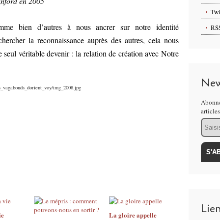
anford en 2005
Twi
me bien d’autres à nous ancrer sur notre identité
RS
 chercher la reconnaissance auprès des autres, cela nous
re seul véritable devenir : la relation de création avec Notre
New
es_vagabonds_dorient_voy/img_2008.jpg
Abonne
article
Email
Lie
ie
La gloire appelle