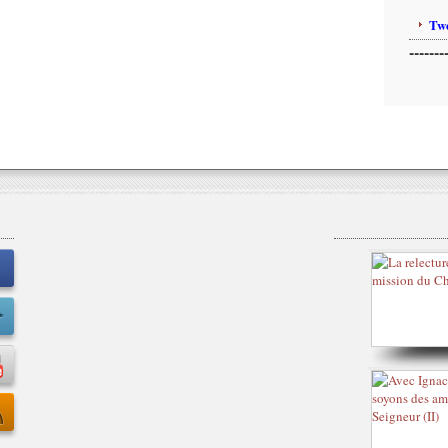
Twe
-------