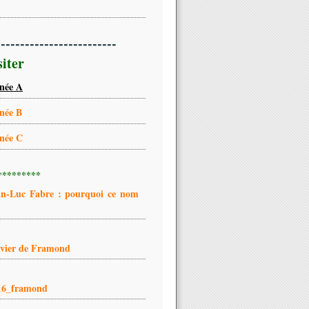
-------------------------
siter
née A
née B
née C
*********
an-Luc Fabre : pourquoi ce nom
ivier de Framond
16_framond