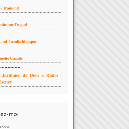
17 framond
minique Degoul
land Cazalis blogspot
mélie Cazalis
---------------
 Jardinier de Dieu à Radio
ésence
vez-moi
cebook