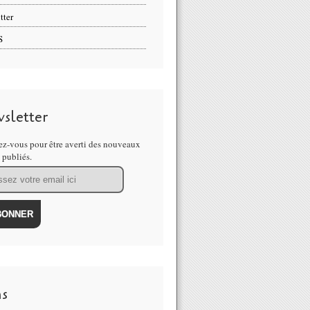
tter
S
sletter
z-vous pour être averti des nouveaux
s publiés.
ns