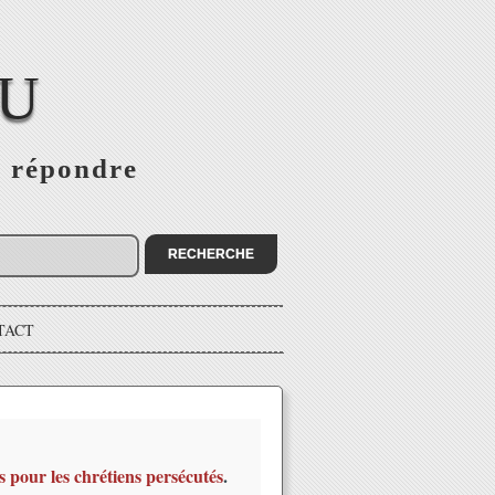
EU
s répondre
TACT
s pour les chrétiens persécutés
.