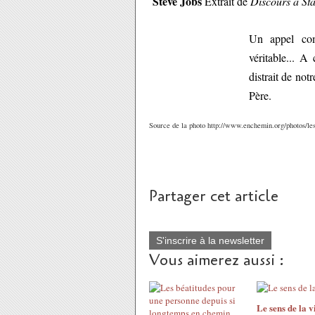
Steve Jobs
Extrait de
Discours à St
Un appel com
véritable... A
distrait de not
Père.
Source de la photo http://www.enchemin.org/photos/l
Partager cet article
S'inscrire à la newsletter
Vous aimerez aussi :
Le sens de la v