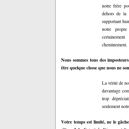
notre frère p
dehors de la 
supportant hu
notre propre
certainemen
cheminement.
Nous sommes tous des imposteurs
être quelque chose que nous ne so
La vérité de no
davantage com
trop déprécia
seulement notre
Votre temps est limité, ne le gâch