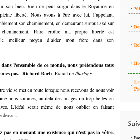
our son bien. Rien ne peut surgir dans le Royaume en
20
pleine liberté. Nous avons à être avec lui, l’appelant,
mblement son cheminement, en demeurant surtout axé sur
Do
 cheminement. Faire croître ma propre liberté est
t le meilleur moyen d’aider mon frère dans son
Ro
Ho
 dans l'ensemble de ce monde, nous prétendons tous
-------
mmes pas.
Richard Bach
Extrait de
Illusions
Le
Pr
tre vie se met en route lorsque nous recevons de nous voir
me nous sommes, au-delà des images ou trop belles ou
tives. L’idéal serait même de nous oublier en faisant
 devoir...
Sui
ez pas en menant une existence qui n'est pas la vôtre.
Fa