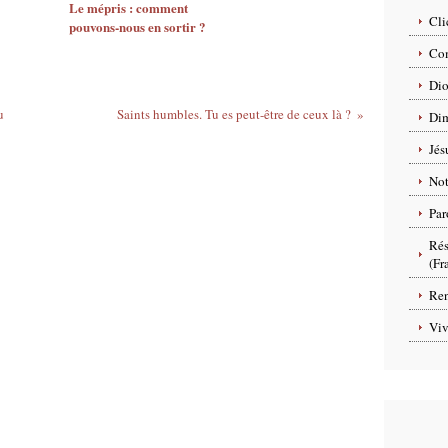
Le mépris : comment
Cli
pouvons-nous en sortir ?
Com
Dio
u
Saints humbles. Tu es peut-être de ceux là ?
Dim
Jés
No
Par
Rés
(Fr
Ren
Viv