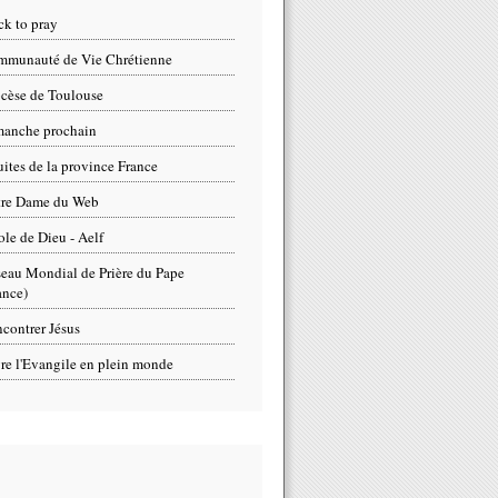
ck to pray
munauté de Vie Chrétienne
cèse de Toulouse
anche prochain
uites de la province France
tre Dame du Web
ole de Dieu - Aelf
eau Mondial de Prière du Pape
ance)
contrer Jésus
re l'Evangile en plein monde