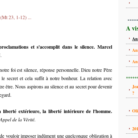
(Mt 23, 1-12) ...
----
A vi
An
proclamations et s'accomplit dans le silence.
Marcel
An
é
.
An
otre foi est silence, réponse personnelle. Dieu notre Père
le secret et cela suffit à notre bonheur. La relation avec
*****
e être. Nous aspirons au silence et au secret pour devenir
Je
?
egard.
 liberté extérieure, la liberté intérieure de l'homme.
Ol
Appel de la Vérité.
20
de vouloir imposer indûment une quelconque obligation à